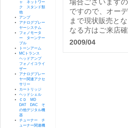
場合ございますの
ャ ネットワー
ク スタンド類
ですので、オー
他
アンプ
まで現状販売と
アナログプレー
ヤーシステム
なる方はご来店確
フォノモータ
ー ターンテー
2009/04
ブル
トーンアーム
MCトランス
ヘッドアンプ
フォノイコライ
ザー
アナログプレー
ヤー関連アクセ
サリー
カートリッジ
ヘッドシェル
ＣＤ MD
DAT DAC そ
の他デジタル機
器
チューナー チ
ューナー関連機