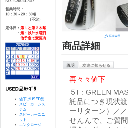
FAX：0284-64-7347
営業時間：
10：30～20：30頃
（不定）
定休日：
第１と第２
木曜
：
第１以外水曜日
拡大表示
他予定で変更有
商品詳細
2026/08
M
T
W
T
F
S
S
1
2
3
4
5
6
7
8
9
10
11
12
13
14
15
16
17
18
19
20
21
22
23
説明
友達に知らせる
24
25
26
27
28
29
30
31
再々々値下
USED品ｶﾃｺﾞﾘ
５I：GREEN MA
値下げUSED品
託品につき現状
スピーカーシス
テム
ーリターン）／／
スピーカーユニ
せんんで、ご質
ット
エンクロージ