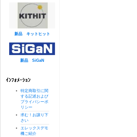
新品 キットヒット
新品 SiGaN
ｲﾝﾌｫﾒｰｼｮﾝ
特定商取引に関
する記述および
プライバシーポ
リシー
求む！お譲り下
さい
エレックスデモ
機ご紹介