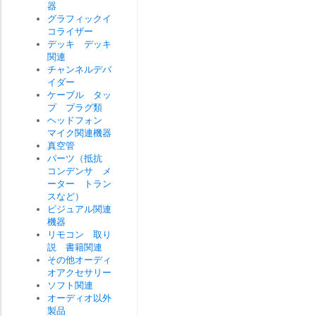
器
グラフィックイ
コライザー
デッキ デッキ
関連
チャンネルデバ
イダー
ケーブル タッ
プ プラグ類
ヘッドフォン
マイク関連機器
真空管
パーツ（抵抗
コンデンサ メ
ーター トラン
スなど）
ビジュアル関連
機器
リモコン 取り
説 書籍関連
その他オーディ
オアクセサリー
ソフト関連
オーディオ以外
製品