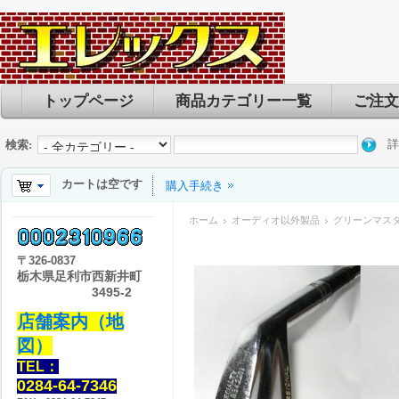
トップページ
商品カテゴリー一覧
ご注文
詳
検索:
カートは空です
購入手続き
ホーム
オーディオ以外製品
グリーンマスタ
〒
326-0837
栃木県足利市西新井町
3495-2
店舗案内（地
図）
TEL：
0284-64-7346