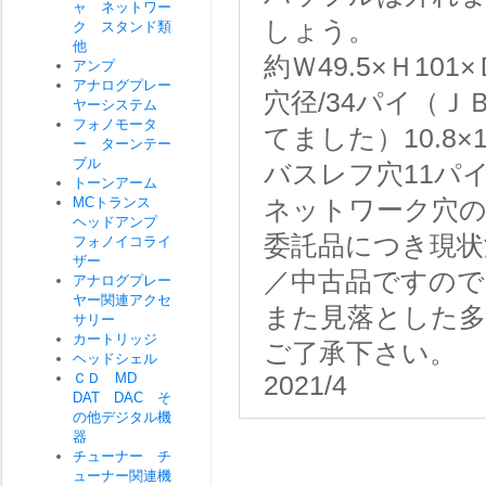
ャ ネットワー
しょう。
ク スタンド類
他
約Ｗ49.5×Ｈ101×
アンプ
アナログプレー
穴径/34パイ（Ｊ
ヤーシステム
フォノモータ
てました）10.8×
ー ターンテー
ブル
バスレフ穴11パイ
トーンアーム
MCトランス
ネットワーク穴
ヘッドアンプ
委託品につき現状
フォノイコライ
ザー
／中古品ですので
アナログプレー
ヤー関連アクセ
また見落とした
サリー
カートリッジ
ご了承下さい。
ヘッドシェル
ＣＤ MD
2021/4
DAT DAC そ
の他デジタル機
器
チューナー チ
ューナー関連機