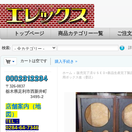
トップページ
商品カテゴリー一覧
ご注文
詳
検索:
カートは空です
購入手続き
ホーム
販売完了済ＵＳＥＤ+新品生産完了製
用ボックス改（委託）
〒
326-0837
栃木県足利市西新井町
3495-2
店舗案内（地
図）
TEL：
0284-64-7346