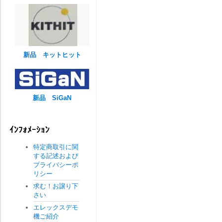
新品 キットヒット
新品 SiGaN
ｲﾝﾌｫﾒｰｼｮﾝ
特定商取引に関
する記述および
プライバシーポ
リシー
求む！お譲り下
さい
エレックスデモ
機ご紹介