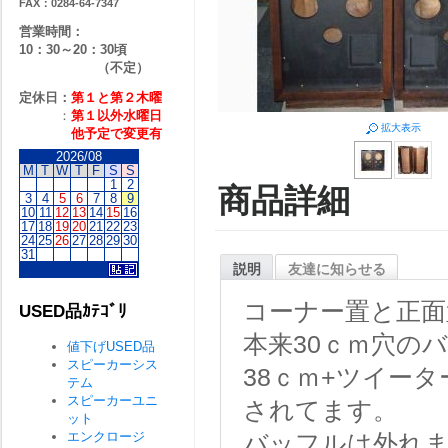
FAX：0284-64-7347
営業時間：
10：30～20：30頃
（不定）
定休日：
第１と第２
木曜
：
第１以外水曜日
拡大表示
他予定で変更有
2026/08
M
T
W
T
F
S
S
1
2
商品詳細
3
4
5
6
7
8
9
10
11
12
13
14
15
16
17
18
19
20
21
22
23
24
25
26
27
28
29
30
31
説明
友達に知らせる
コーナー置と正面
USED品ｶﾃｺﾞﾘ
本来30ｃｍ穴の
値下げUSED品
スピーカーシス
38ｃｍ+ツイー
テム
スピーカーユニ
されてます。
ット
エンクロージ
バッフルは外れ