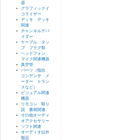
器
グラフィックイ
コライザー
デッキ デッキ
関連
チャンネルデバ
イダー
ケーブル タッ
プ プラグ類
ヘッドフォン
マイク関連機器
真空管
パーツ（抵抗
コンデンサ メ
ーター トラン
スなど）
ビジュアル関連
機器
リモコン 取り
説 書籍関連
その他オーディ
オアクセサリー
ソフト関連
オーディオ以外
製品