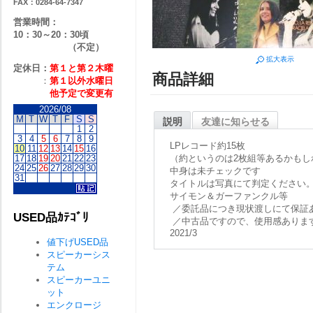
FAX：0284-64-7347
営業時間：
10：30～20：30頃
（不定）
拡大表示
定休日：
第１と第２
木曜
商品詳細
：
第１以外水曜日
他予定で変更有
2026/08
M
T
W
T
F
S
S
説明
友達に知らせる
1
2
3
4
5
6
7
8
9
LPレコード約15枚
10
11
12
13
14
15
16
17
18
19
20
21
22
23
（約というのは2枚組等あるかもし
24
25
26
27
28
29
30
中身は未チェックです
31
タイトルは写真にて判定ください
サイモン＆ガーファンクル等
／委託品につき現状渡しにて保証
USED品ｶﾃｺﾞﾘ
／中古品ですので、使用感ありま
2021/3
値下げUSED品
スピーカーシス
テム
スピーカーユニ
ット
エンクロージ