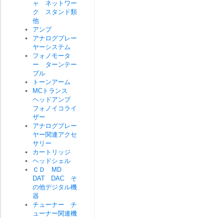
ャ ネットワー
ク スタンド類
他
アンプ
アナログプレー
ヤーシステム
フォノモータ
ー ターンテー
ブル
トーンアーム
MCトランス
ヘッドアンプ
フォノイコライ
ザー
アナログプレー
ヤー関連アクセ
サリー
カートリッジ
ヘッドシェル
ＣＤ MD
DAT DAC そ
の他デジタル機
器
チューナー チ
ューナー関連機