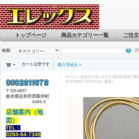
トップページ
商品カテゴリー一覧
ご注文
詳
検索:
カートは空です
購入手続き
ホーム
販売完了済ＵＳＥＤ+新品生産完了製
GOLDEN5-C RCA1.5m（委託）
〒
326-0837
栃木県足利市西新井町
3495-2
店舗案内（地
図）
TEL：
0284-64-7346