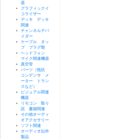
器
グラフィックイ
コライザー
デッキ デッキ
関連
チャンネルデバ
イダー
ケーブル タッ
プ プラグ類
ヘッドフォン
マイク関連機器
真空管
パーツ（抵抗
コンデンサ メ
ーター トラン
スなど）
ビジュアル関連
機器
リモコン 取り
説 書籍関連
その他オーディ
オアクセサリー
ソフト関連
オーディオ以外
製品