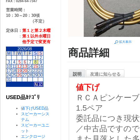
FAX：0284-64-7347
営業時間：
10：30～20：30頃
（不定）
定休日：
第１と第２
木曜
：
第１以外水曜日
他予定で変更有
拡大表示
2026/08
商品詳細
M
T
W
T
F
S
S
1
2
3
4
5
6
7
8
9
10
11
12
13
14
15
16
17
18
19
20
21
22
23
説明
友達に知らせる
24
25
26
27
28
29
30
31
値下げ
ＲＣＡピンケーブ
USED品ｶﾃｺﾞﾘ
1.5ペア
値下げUSED品
スピーカーシス
委託品につき現状
テム
スピーカーユニ
／中古品ですので
ット
エンクロージ
また見落とした