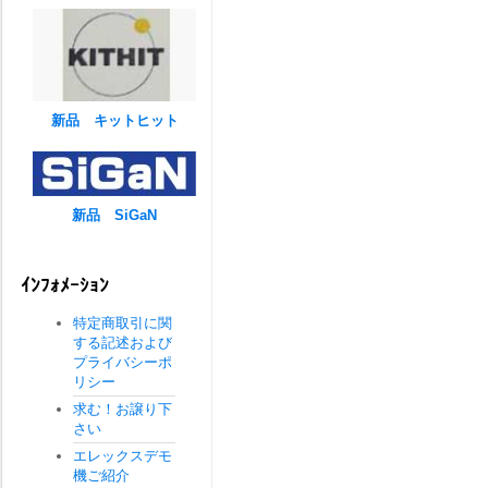
新品 キットヒット
新品 SiGaN
ｲﾝﾌｫﾒｰｼｮﾝ
特定商取引に関
する記述および
プライバシーポ
リシー
求む！お譲り下
さい
エレックスデモ
機ご紹介