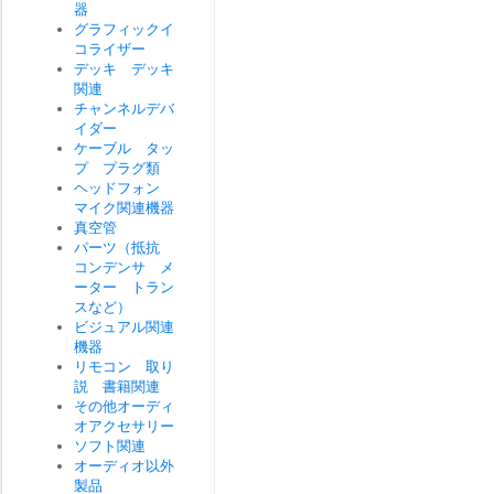
器
グラフィックイ
コライザー
デッキ デッキ
関連
チャンネルデバ
イダー
ケーブル タッ
プ プラグ類
ヘッドフォン
マイク関連機器
真空管
パーツ（抵抗
コンデンサ メ
ーター トラン
スなど）
ビジュアル関連
機器
リモコン 取り
説 書籍関連
その他オーディ
オアクセサリー
ソフト関連
オーディオ以外
製品