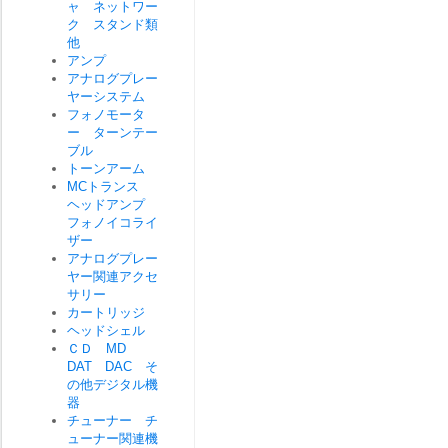
ャ ネットワー
ク スタンド類
他
アンプ
アナログプレー
ヤーシステム
フォノモータ
ー ターンテー
ブル
トーンアーム
MCトランス
ヘッドアンプ
フォノイコライ
ザー
アナログプレー
ヤー関連アクセ
サリー
カートリッジ
ヘッドシェル
ＣＤ MD
DAT DAC そ
の他デジタル機
器
チューナー チ
ューナー関連機