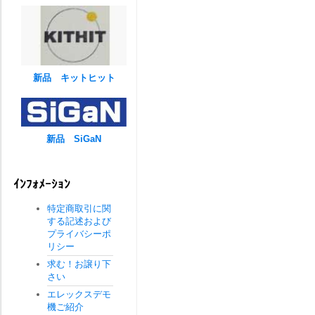
新品 キットヒット
新品 SiGaN
ｲﾝﾌｫﾒｰｼｮﾝ
特定商取引に関
する記述および
プライバシーポ
リシー
求む！お譲り下
さい
エレックスデモ
機ご紹介