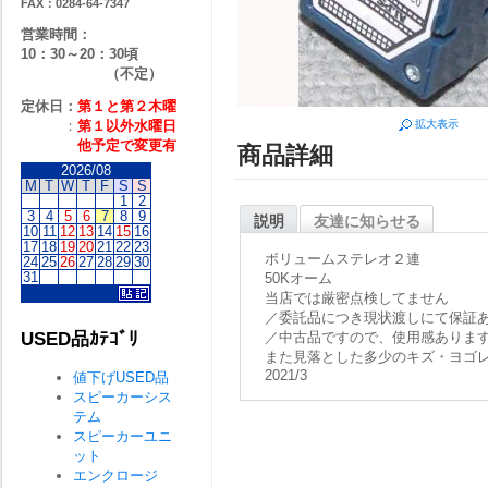
FAX：0284-64-7347
営業時間：
10：30～20：30頃
（不定）
定休日：
第１と第２
木曜
：
第１以外水曜日
拡大表示
他予定で変更有
商品詳細
2026/08
M
T
W
T
F
S
S
1
2
3
4
5
6
7
8
9
説明
友達に知らせる
10
11
12
13
14
15
16
17
18
19
20
21
22
23
ボリュームステレオ２連
24
25
26
27
28
29
30
31
50Kオーム
当店では厳密点検してません
／委託品につき現状渡しにて保証
USED品ｶﾃｺﾞﾘ
／中古品ですので、使用感ありま
また見落とした多少のキズ・ヨゴ
2021/3
値下げUSED品
スピーカーシス
テム
スピーカーユニ
ット
エンクロージ