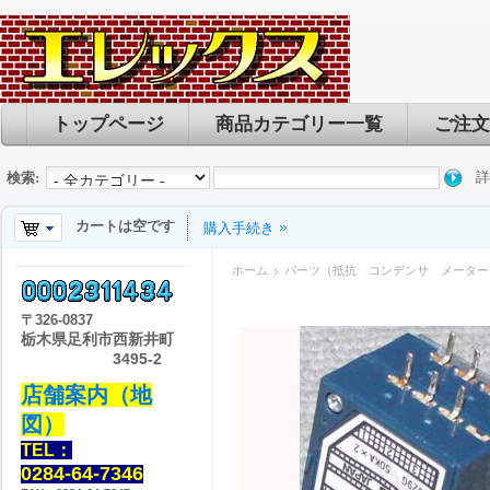
トップページ
商品カテゴリー一覧
ご注文
詳
検索:
カートは空です
購入手続き
ホーム
パーツ（抵抗 コンデンサ メーター
〒
326-0837
栃木県足利市西新井町
3495-2
店舗案内（地
図）
TEL：
0284-64-7346