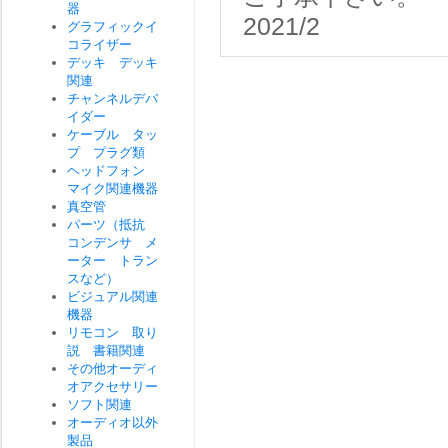
器
2021/2
グラフィックイ
コライザー
デッキ デッキ
関連
チャンネルデバ
イダー
ケーブル タッ
プ プラグ類
ヘッドフォン
マイク関連機器
真空管
パーツ（抵抗
コンデンサ メ
ーター トラン
スなど）
ビジュアル関連
機器
リモコン 取り
説 書籍関連
その他オーディ
オアクセサリー
ソフト関連
オーディオ以外
製品