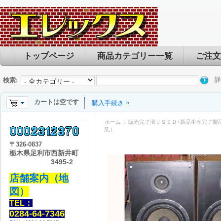
トップページ
商品カテゴリー一覧
ご注文
詳
検索:
カートは空です
購入手続き
ホーム
販売完了済ＵＳＥＤ+新品生産完了製
託）
〒
326-0837
栃木県足利市西新井町
3495-2
店舗案内（地
図）
TEL：
0284-64-7346