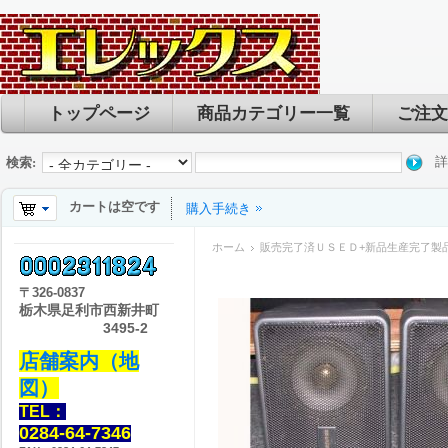
トップページ
商品カテゴリー一覧
ご注文
詳
検索:
カートは空です
購入手続き
ホーム
販売完了済ＵＳＥＤ+新品生産完了製
〒
326-0837
栃木県足利市西新井町
3495-2
店舗案内（地
図）
TEL：
0284-64-7346