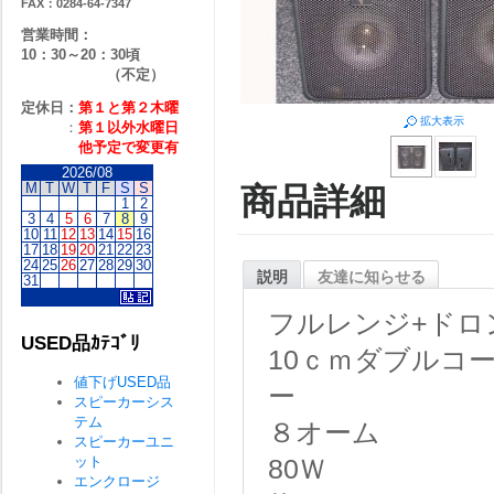
FAX：0284-64-7347
営業時間：
10：30～20：30頃
（不定）
定休日：
第１と第２
木曜
拡大表示
：
第１以外水曜日
他予定で変更有
2026/08
M
T
W
T
F
S
S
商品詳細
1
2
3
4
5
6
7
8
9
10
11
12
13
14
15
16
17
18
19
20
21
22
23
24
25
26
27
28
29
30
説明
友達に知らせる
31
フルレンジ+ドロ
USED品ｶﾃｺﾞﾘ
10ｃｍダブルコ
値下げUSED品
ー
スピーカーシス
テム
８オーム
スピーカーユニ
ット
80Ｗ
エンクロージ