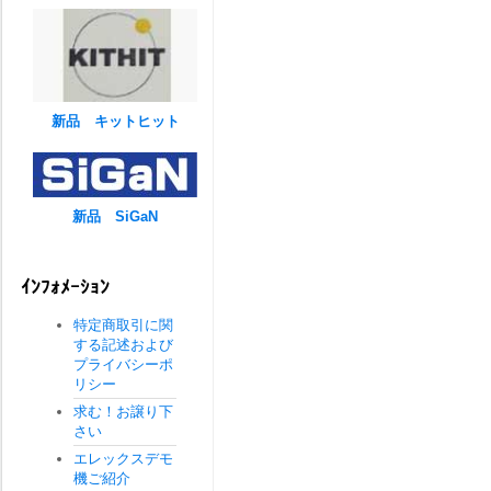
新品 キットヒット
新品 SiGaN
ｲﾝﾌｫﾒｰｼｮﾝ
特定商取引に関
する記述および
プライバシーポ
リシー
求む！お譲り下
さい
エレックスデモ
機ご紹介