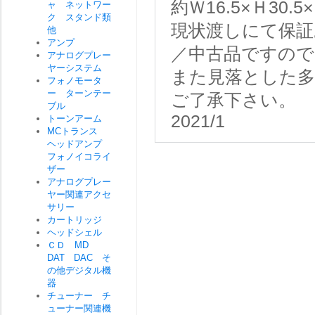
約Ｗ16.5×Ｈ30.5
ャ ネットワー
ク スタンド類
現状渡しにて保証
他
アンプ
／中古品ですので
アナログプレー
ヤーシステム
また見落とした
フォノモータ
ー ターンテー
ご了承下さい。
ブル
2021/1
トーンアーム
MCトランス
ヘッドアンプ
フォノイコライ
ザー
アナログプレー
ヤー関連アクセ
サリー
カートリッジ
ヘッドシェル
ＣＤ MD
DAT DAC そ
の他デジタル機
器
チューナー チ
ューナー関連機