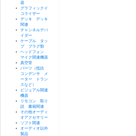
器
グラフィックイ
コライザー
デッキ デッキ
関連
チャンネルデバ
イダー
ケーブル タッ
プ プラグ類
ヘッドフォン
マイク関連機器
真空管
パーツ（抵抗
コンデンサ メ
ーター トラン
スなど）
ビジュアル関連
機器
リモコン 取り
説 書籍関連
その他オーディ
オアクセサリー
ソフト関連
オーディオ以外
製品