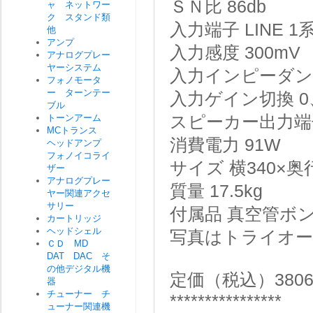
ＳＮ比
86db
ャ ネットワー
ク スタンド類
入力端子
LINE 
他
アンプ
入力感度
300mV
アナログプレー
ヤーシステム
入力インピーダ
フォノモータ
ー ターンテー
入力ゲイン切換
0
ブル
トーンアーム
スピーカー出力端
MCトランス
消費電力
91W
ヘッドアンプ
フォノイコライ
サイズ
横340×奥
ザー
アナログプレー
質量
17.5kg
ヤー関連アクセ
サリー
付属品
真空管ボ
カートリッジ
ヘッドシェル
写真はトライオ
ＣＤ MD
DAT DAC そ
の他デジタル機
定価（税込）3806
器
チューナー チ
****************
ューナー関連機