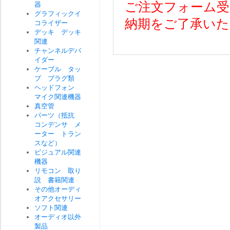
ご注文フォーム受
器
グラフィックイ
納期をご了承いた
コライザー
デッキ デッキ
関連
チャンネルデバ
イダー
ケーブル タッ
プ プラグ類
ヘッドフォン
マイク関連機器
真空管
パーツ（抵抗
コンデンサ メ
ーター トラン
スなど）
ビジュアル関連
機器
リモコン 取り
説 書籍関連
その他オーディ
オアクセサリー
ソフト関連
オーディオ以外
製品