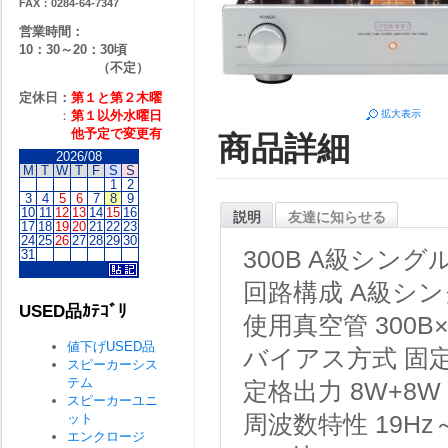
FAX：0284-64-7347
営業時間：
10：30～20：30頃
（不定）
定休日：
第１と第２
木曜
：
第１以外水曜日
拡大表示
他予定で変更有
商品詳細
2026/08
M
T
W
T
F
S
S
1
2
3
4
5
6
7
8
9
10
11
12
13
14
15
16
説明
友達に知らせる
17
18
19
20
21
22
23
24
25
26
27
28
29
30
300B A級シン
31
回路構成
A級シン
USED品ｶﾃｺﾞﾘ
使用真空管
300B
値下げUSED品
バイアス方式
固
スピーカーシス
テム
定格出力
8W+8W
スピーカーユニ
ット
周波数特性
19Hz
エンクロージ