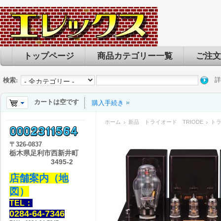
トップページ
商品カテゴリー一覧
ご注文
詳
検索:
カートは空です
購入手続き
ホーム
新品 トライオード TRIODE
トラ
〒
326-0837
栃木県足利市西新井町
3495-2
店舗案内（地
図）
TEL：
0284-64-7346