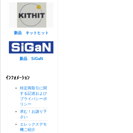
新品 キットヒット
新品 SiGaN
ｲﾝﾌｫﾒｰｼｮﾝ
特定商取引に関
する記述および
プライバシーポ
リシー
求む！お譲り下
さい
エレックスデモ
機ご紹介