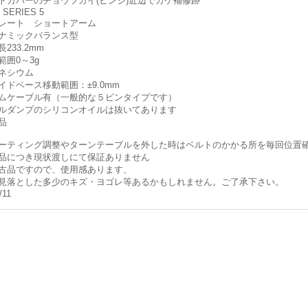
トカバーのチョウツガイ(ヒンジ)近辺でカケ補修跡
 SERIES 5
レート ショートアーム
ナミックバランス型
233.2mm
範囲0～3g
ネシウム
イドベース移動範囲：±9.0mm
ムケーブル有（一般的な５ピンタイプです）
ルダンプのシリコンオイルは抜いてあります
品
ーティング調整やターンテーブルを外した時はベルトのかかる所を毎回位置
品につき現状渡しにて保証ありません
古品ですので、使用感あります、
見落とした多少のキズ・ヨゴレ等あるかもしれません。ご了承下さい。
/11