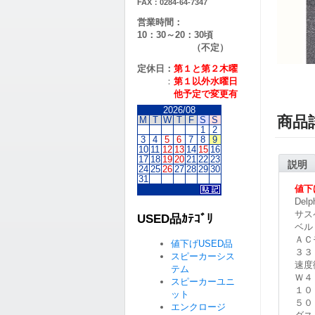
FAX：0284-64-7347
営業時間：
10：30～20：30頃
（不定）
定休日：
第１と第２
木曜
：
第１以外水曜日
他予定で変更有
2026/08
商品
M
T
W
T
F
S
S
1
2
3
4
5
6
7
8
9
10
11
12
13
14
15
16
17
18
19
20
21
22
23
説明
24
25
26
27
28
29
30
31
値下
De
サス
USED品ｶﾃｺﾞﾘ
ベル
ＡＣ
値下げUSED品
３３
スピーカーシス
速度
テム
Ｗ４
スピーカーユニ
１０
ット
５０
エンクロージ