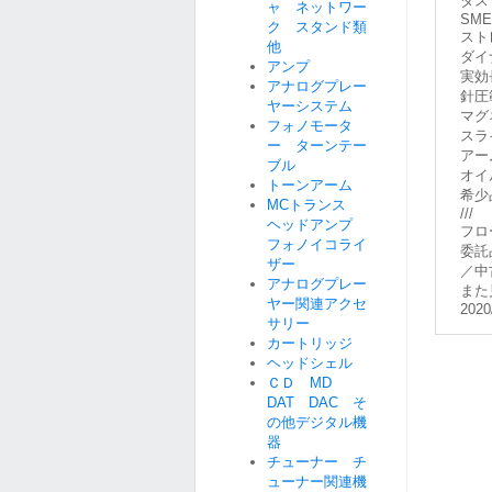
ダス
ャ ネットワー
SME
ク スタンド類
スト
他
ダイ
アンプ
実効長
アナログプレー
針圧
ヤーシステム
マグ
フォノモータ
スラ
ー ターンテー
アー
ブル
オイ
トーンアーム
希少
MCトランス
///
ヘッドアンプ
フロ
フォノイコライ
委託
ザー
／中
アナログプレー
また
ヤー関連アクセ
2020
サリー
カートリッジ
ヘッドシェル
ＣＤ MD
DAT DAC そ
の他デジタル機
器
チューナー チ
ューナー関連機