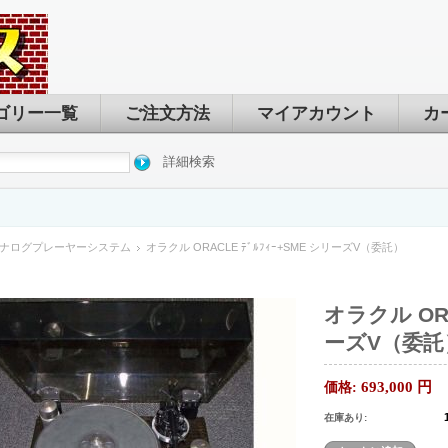
ゴリー一覧
ご注文方法
マイアカウント
カ
詳細検索
ナログプレーヤーシステム
オラクル ORACLE ﾃﾞﾙﾌｨｰ+SME シリーズV（委託）
オラクル ORA
ーズV（委託
693,000
円
価格:
在庫あり: