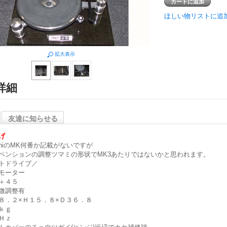
ほしい物リストに追
拡大表示
詳細
友達に知らせる
げ
lphiのMK何番か記載がないですが
ペンションの調整ツマミの形状でMK3あたりではないかと思われます。
トドライブ／
モーター
＋４５
微調整有
８．２×Ｈ１５．８×Ｄ３６．８
ｋｇ
Ｈｚ