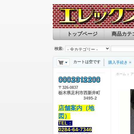
トップページ
商品カテ
検索:
カートは空です
購入手続き
ホーム
ア
〒
326-0837
栃木県足利市西新井町
3495-2
店舗案内（地
図）
TEL：
0284-64-7346