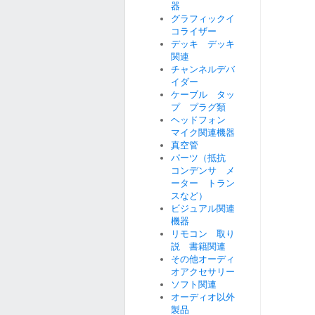
器
グラフィックイ
コライザー
デッキ デッキ
関連
チャンネルデバ
イダー
ケーブル タッ
プ プラグ類
ヘッドフォン
マイク関連機器
真空管
パーツ（抵抗
コンデンサ メ
ーター トラン
スなど）
ビジュアル関連
機器
リモコン 取り
説 書籍関連
その他オーディ
オアクセサリー
ソフト関連
オーディオ以外
製品