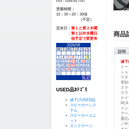
FAX：0284-64-7347
営業時間：
10：30～20：30頃
（不定）
定休日：
第１と第２
木曜
商品
：
第１以外水曜日
他予定で変更有
2026/08
M
T
W
T
F
S
S
説明
1
2
3
4
5
6
7
8
9
10
11
12
13
14
15
16
値下
17
18
19
20
21
22
23
トー
24
25
26
27
28
29
30
ショ
31
スタ
実効長
スラ
USED品ｶﾃｺﾞﾘ
スラ
ナイ
値下げUSED品
RC
スピーカーシス
イン
テム
アー
スピーカーユニ
委託
ット
／中
エンクロージ
また