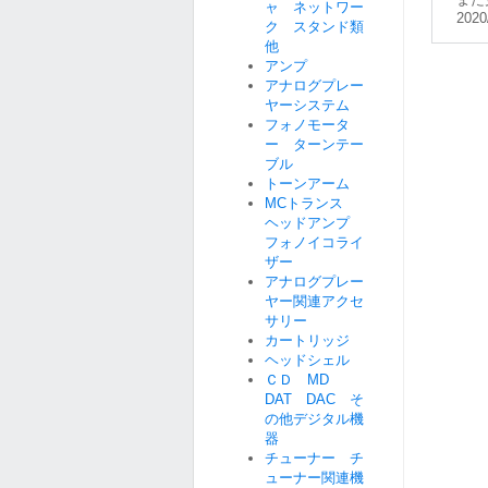
ャ ネットワー
2020
ク スタンド類
他
アンプ
アナログプレー
ヤーシステム
フォノモータ
ー ターンテー
ブル
トーンアーム
MCトランス
ヘッドアンプ
フォノイコライ
ザー
アナログプレー
ヤー関連アクセ
サリー
カートリッジ
ヘッドシェル
ＣＤ MD
DAT DAC そ
の他デジタル機
器
チューナー チ
ューナー関連機