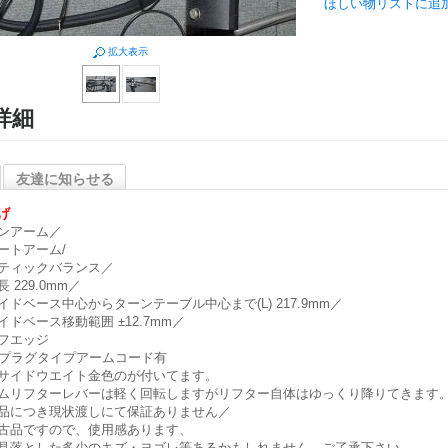
ほしい物リストに追
拡大表示
詳細
友達に知らせる
げ
ンアーム／
ートアーム/
ティックバランス／
 229.0mm／
イドベース中心からターンテーブル中心まで(L) 217.9mm／
イドベース移動範囲 ±12.7mm／
フエッジ
Aプラグタイプアームコード有
サイドウエイト金色のが付いてます。
ムリフターレバーは軽く回転しますがリフター自体はゆっくり降りてきます
品につき現状渡しにて保証ありません／
古品ですので、使用感あります、
見落とした多少のキズ・ヨゴレ等あるかもしれません。ご了承下さい。