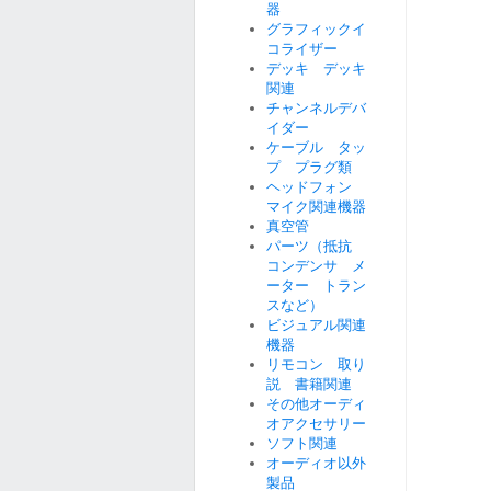
器
グラフィックイ
コライザー
デッキ デッキ
関連
チャンネルデバ
イダー
ケーブル タッ
プ プラグ類
ヘッドフォン
マイク関連機器
真空管
パーツ（抵抗
コンデンサ メ
ーター トラン
スなど）
ビジュアル関連
機器
リモコン 取り
説 書籍関連
その他オーディ
オアクセサリー
ソフト関連
オーディオ以外
製品