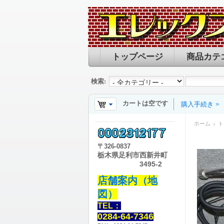
トップページ
商品カテ
検索:
カートは空です
購入手続き
ホーム
ト
〒
326-0837
栃木県足利市西新井町
3495-2
店舗案内（地
図）
TEL：
0284-64-7346