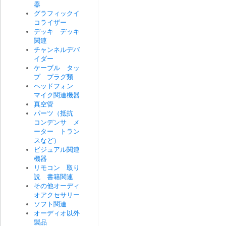
器
グラフィックイ
コライザー
デッキ デッキ
関連
チャンネルデバ
イダー
ケーブル タッ
プ プラグ類
ヘッドフォン
マイク関連機器
真空管
パーツ（抵抗
コンデンサ メ
ーター トラン
スなど）
ビジュアル関連
機器
リモコン 取り
説 書籍関連
その他オーディ
オアクセサリー
ソフト関連
オーディオ以外
製品