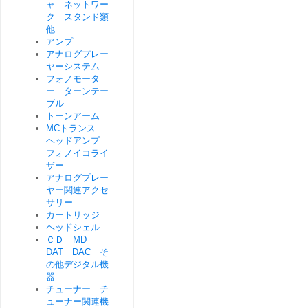
ャ ネットワー
ク スタンド類
他
アンプ
アナログプレー
ヤーシステム
フォノモータ
ー ターンテー
ブル
トーンアーム
MCトランス
ヘッドアンプ
フォノイコライ
ザー
アナログプレー
ヤー関連アクセ
サリー
カートリッジ
ヘッドシェル
ＣＤ MD
DAT DAC そ
の他デジタル機
器
チューナー チ
ューナー関連機