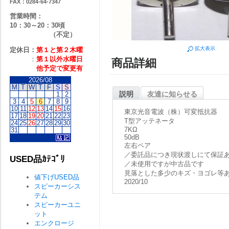
FAX：0284-64-7347
営業時間：
10：30～20：30頃
（不定）
拡大表示
定休日：
第１と第２
木曜
：
第１以外水曜日
商品詳細
他予定で変更有
2026/08
M
T
W
T
F
S
S
説明
友達に知らせる
1
2
3
4
5
6
7
8
9
10
11
12
13
14
15
16
東京光音電波（株）可変抵抗器
17
18
19
20
21
22
23
T型アッテネータ
24
25
26
27
28
29
30
7KΩ
31
50dB
左右ペア
／委託品につき現状渡しにて保証
USED品ｶﾃｺﾞﾘ
／未使用ですが中古品です
見落とした多少のキズ・ヨゴレ等
値下げUSED品
2020/10
スピーカーシス
テム
スピーカーユニ
ット
エンクロージ