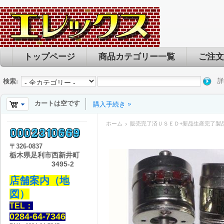
トップページ
商品カテゴリー一覧
ご注文
詳
検索:
カートは空です
購入手続き
ホーム
販売完了済ＵＳＥＤ+新品生産完了製
〒
326-0837
栃木県足利市西新井町
3495-2
店舗案内（地
図）
TEL：
0284-64-7346