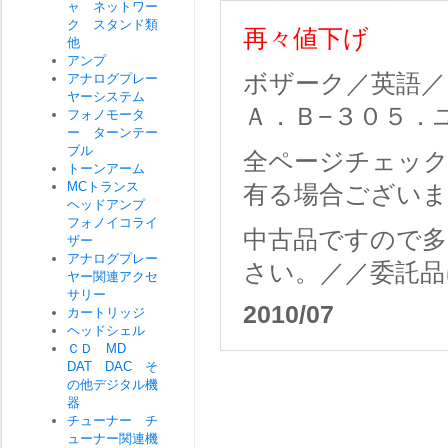
ャ ネットワー
ク スタンド類
再々値下げ
他
アンプ
ボザーク／英語／
アナログプレー
ヤーシステム
Ａ．Ｂ−３０５．
フォノモータ
ー ターンテー
ブル
全ページチェッ
トーンアーム
MCトランス
有る場合ございま
ヘッドアンプ
フォノイコライ
中古品ですので多
ザー
アナログプレー
さい。／／委託品
ヤー関連アクセ
サリー
2010/07
カートリッジ
ヘッドシェル
ＣＤ MD
DAT DAC そ
の他デジタル機
器
チューナー チ
ューナー関連機