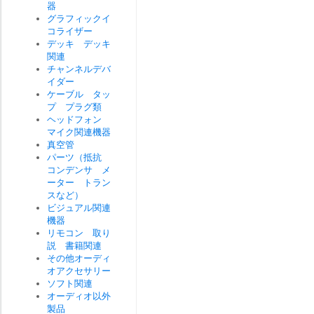
器
グラフィックイ
コライザー
デッキ デッキ
関連
チャンネルデバ
イダー
ケーブル タッ
プ プラグ類
ヘッドフォン
マイク関連機器
真空管
パーツ（抵抗
コンデンサ メ
ーター トラン
スなど）
ビジュアル関連
機器
リモコン 取り
説 書籍関連
その他オーディ
オアクセサリー
ソフト関連
オーディオ以外
製品