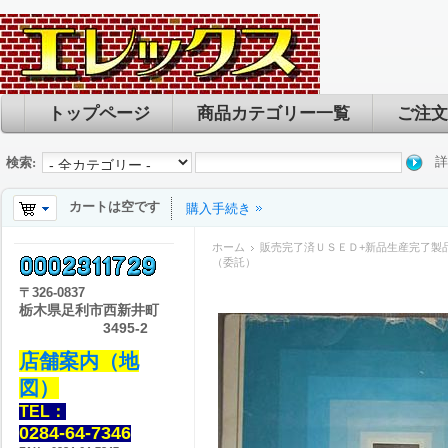
トップページ
商品カテゴリー一覧
ご注文
詳
検索:
カートは空です
購入手続き
ホーム
販売完了済ＵＳＥＤ+新品生産完了製
（委託）
〒
326-0837
栃木県足利市西新井町
3495-2
店舗案内（地
図）
TEL：
0284-64-7346