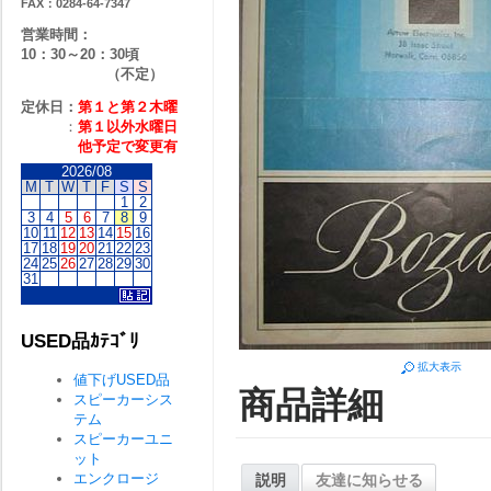
FAX：0284-64-7347
営業時間：
10：30～20：30頃
（不定）
定休日：
第１と第２
木曜
：
第１以外水曜日
他予定で変更有
2026/08
M
T
W
T
F
S
S
1
2
3
4
5
6
7
8
9
10
11
12
13
14
15
16
17
18
19
20
21
22
23
24
25
26
27
28
29
30
31
USED品ｶﾃｺﾞﾘ
拡大表示
値下げUSED品
商品詳細
スピーカーシス
テム
スピーカーユニ
ット
エンクロージ
説明
友達に知らせる