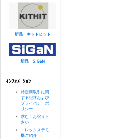
新品 キットヒット
新品 SiGaN
ｲﾝﾌｫﾒｰｼｮﾝ
特定商取引に関
する記述および
プライバシーポ
リシー
求む！お譲り下
さい
エレックスデモ
機ご紹介