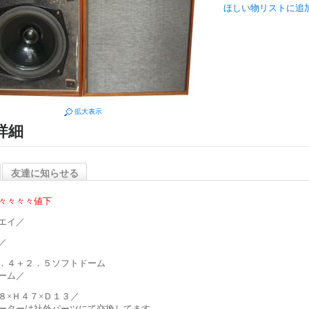
ほしい物リストに追
拡大表示
詳細
友達に知らせる
々々々
々
値下
エイ／
／
．４＋２．５ソフトドーム
ーム／
８×Ｈ４７×Ｄ１３／
ーターは社外パーツにて交換してます。