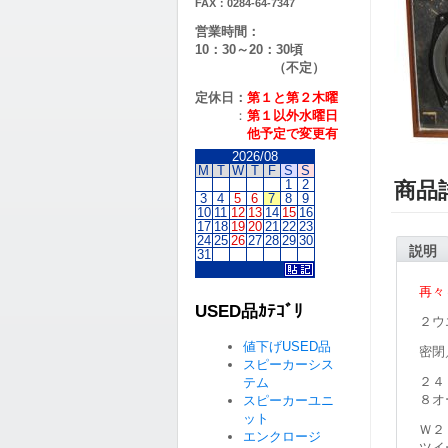
FAX：0284-64-7347
営業時間：
10：30～20：30頃
（不定）
定休日：
第１と第２
木曜
：
第１以外水曜日
他予定で変更有
2026/08
M
T
W
T
F
S
S
1
2
商品
3
4
5
6
7
8
9
10
11
12
13
14
15
16
17
18
19
20
21
22
23
24
25
26
27
28
29
30
説明
31
再々
USED品ｶﾃｺﾞﾘ
２ウ
値下げUSED品
密閉
スピーカーシス
２４
テム
８オ
スピーカーユニ
ット
Ｗ２
エンクロージ
ツイ