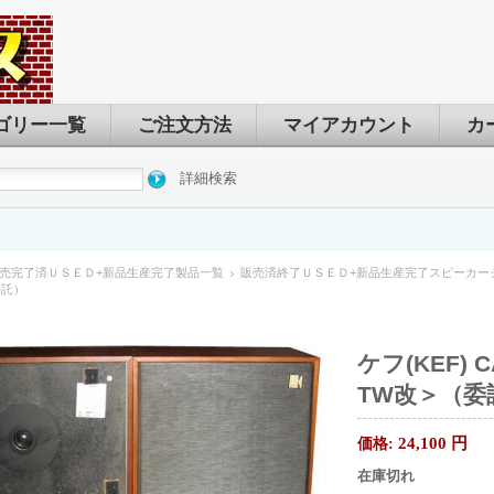
ゴリー一覧
ご注文方法
マイアカウント
カ
詳細検索
売完了済ＵＳＥＤ+新品生産完了製品一覧
販売済終了ＵＳＥＤ+新品生産完了スピーカー
委託）
ケフ(KEF) 
TW改＞（委
24,100
円
価格:
在庫切れ