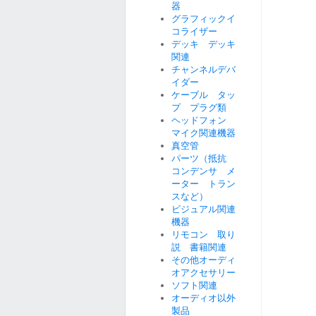
器
グラフィックイ
コライザー
デッキ デッキ
関連
チャンネルデバ
イダー
ケーブル タッ
プ プラグ類
ヘッドフォン
マイク関連機器
真空管
パーツ（抵抗
コンデンサ メ
ーター トラン
スなど）
ビジュアル関連
機器
リモコン 取り
説 書籍関連
その他オーディ
オアクセサリー
ソフト関連
オーディオ以外
製品