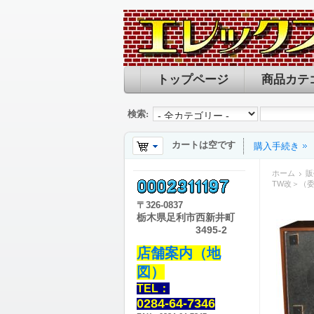
トップページ
商品カテ
検索:
カートは空です
購入手続き
ホーム
販
TW改＞（
〒
326-0837
栃木県足利市西新井町
3495-2
店舗案内（地
図）
TEL：
0284-64-7346