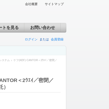
会社概要
サイトマップ
ートを見る
お問い合わせ
ログイン
または
会員登録
システム
ケフ(KEF) CANTOR＜2ｳｴｲ／密閉／
CANTOR＜2ｳｴｲ／密閉／
託）