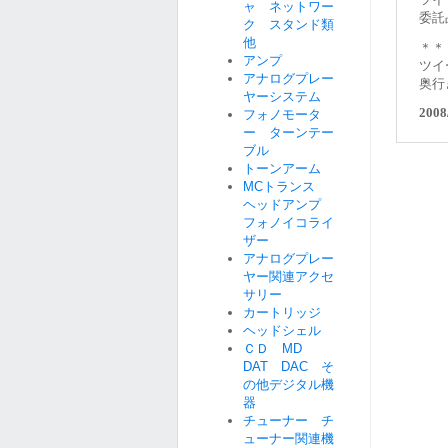
ャ ネットワー
委託
ク スタンド類
他
＊＊
アンプ
ツイ
アナログプレー
奥行
ヤーシステム
2008
フォノモータ
ー ターンテー
ブル
トーンアーム
MCトランス
ヘッドアンプ
フォノイコライ
ザー
アナログプレー
ヤー関連アクセ
サリー
カートリッジ
ヘッドシェル
ＣＤ MD
DAT DAC そ
の他デジタル機
器
チューナー チ
ューナー関連機