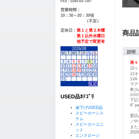
FAX：0284-64-7347
営業時間：
10：30～20：30頃
（不定）
定休日：
第１と第２
木曜
商品
：
第１以外水曜日
他予定で変更有
2026/08
説明
M
T
W
T
F
S
S
1
2
3
4
5
6
7
8
9
再々
10
11
12
13
14
15
16
10
17
18
19
20
21
22
23
12
24
25
26
27
28
29
30
31
1VA
マグ
希少
///////
USED品ｶﾃｺﾞﾘ
下記
4" 
値下げUSED品
美
スピーカーシス
委託
テム
／中
スピーカーユニ
また
ット
2020
エンクロージ