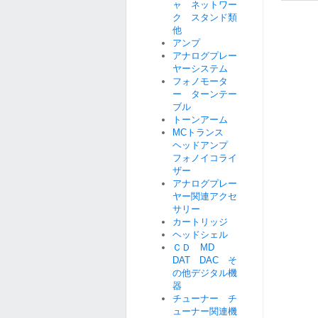
ャ ネットワー
ク スタンド類
他
アンプ
アナログプレー
ヤーシステム
フォノモータ
ー ターンテー
ブル
トーンアーム
MCトランス
ヘッドアンプ
フォノイコライ
ザー
アナログプレー
ヤー関連アクセ
サリー
カートリッジ
ヘッドシェル
ＣＤ MD
DAT DAC そ
の他デジタル機
器
チューナー チ
ューナー関連機