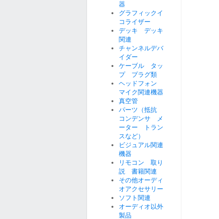
器
グラフィックイ
コライザー
デッキ デッキ
関連
チャンネルデバ
イダー
ケーブル タッ
プ プラグ類
ヘッドフォン
マイク関連機器
真空管
パーツ（抵抗
コンデンサ メ
ーター トラン
スなど）
ビジュアル関連
機器
リモコン 取り
説 書籍関連
その他オーディ
オアクセサリー
ソフト関連
オーディオ以外
製品