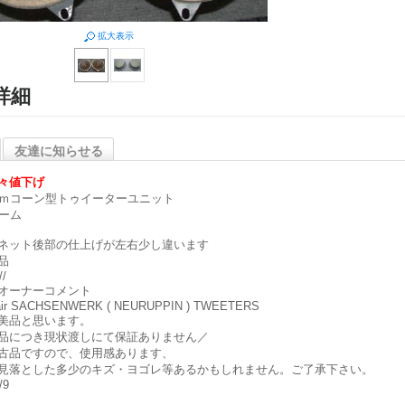
拡大表示
詳細
友達に知らせる
々
値下げ
ｃｍコーン型トゥイーターユニット
オーム
ネット後部の仕上げが左右少し違います
品
//
オーナーコメント
pair SACHSENWERK ( NEURUPPIN ) TWEETERS
品と思います。
品につき現状渡しにて保証ありません／
古品ですので、使用感あります、
見落とした多少のキズ・ヨゴレ等あるかもしれません。ご了承下さい。
/9