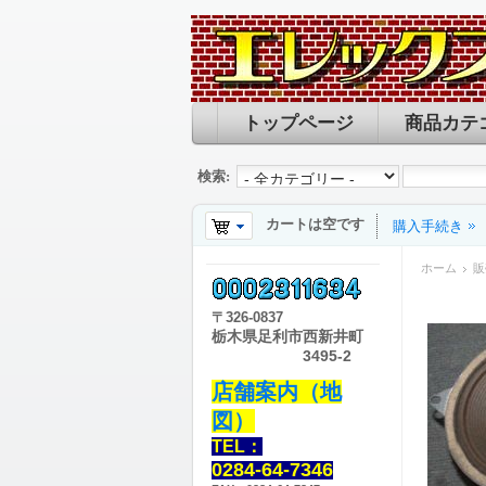
トップページ
商品カテ
検索:
カートは空です
購入手続き
ホーム
販
〒
326-0837
栃木県足利市西新井町
3495-2
店舗案内（地
図）
TEL：
0284-64-7346