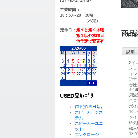
FAX：0284-64-7347
営業時間：
10：30～20：30頃
（不定）
定休日：
第１と第２
木曜
商品
：
第１以外水曜日
他予定で変更有
2026/08
説明
M
T
W
T
F
S
S
1
2
3
4
5
6
7
8
9
2イ
10
11
12
13
14
15
16
スロ
17
18
19
20
21
22
23
イン
24
25
26
27
28
29
30
31
許容
音圧
111d
周波
USED品ｶﾃｺﾞﾘ
クロ
ボイ
値下げUSED品
10
スピーカーシス
ダイ
テム
磁気
スピーカーユニ
磁束
ット
18,
エンクロージ