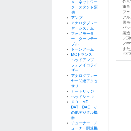
外形
ャ ネットワー
重量
ク スタンド類
フェ
他
アル
アンプ
黒モ
アナログプレー
バッ
ヤーシステム
製造
フォノモータ
／現
ー ターンテー
／中
ブル
また
トーンアーム
2020
MCトランス
ヘッドアンプ
フォノイコライ
ザー
アナログプレー
ヤー関連アクセ
サリー
カートリッジ
ヘッドシェル
ＣＤ MD
DAT DAC そ
の他デジタル機
器
チューナー チ
ューナー関連機