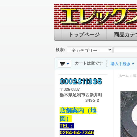
トップページ
商品カテ
検索:
カートは空です
購入手続き
ホーム
販
〒
326-0837
栃木県足利市西新井町
3495-2
店舗案内（地
図）
TEL：
0284-64-7346