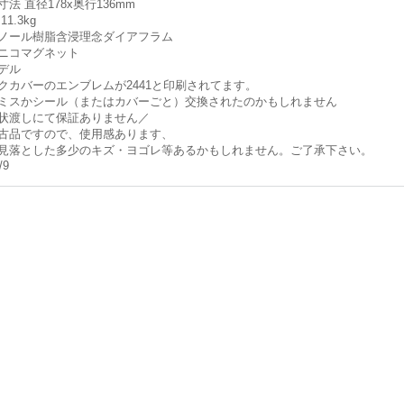
寸法
直径178x奥行136mm
11.3kg
ノール樹脂含浸理念ダイアフラム
ニコマグネット
デル
クカバーのエンブレムが2441と印刷されてます。
ミスかシール（またはカバーごと）交換されたのかもしれません
状渡しにて保証ありません／
古品ですので、使用感あります、
見落とした多少のキズ・ヨゴレ等あるかもしれません。ご了承下さい。
/9