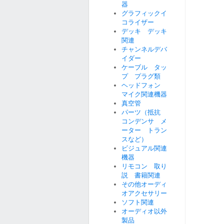
器
グラフィックイ
コライザー
デッキ デッキ
関連
チャンネルデバ
イダー
ケーブル タッ
プ プラグ類
ヘッドフォン
マイク関連機器
真空管
パーツ（抵抗
コンデンサ メ
ーター トラン
スなど）
ビジュアル関連
機器
リモコン 取り
説 書籍関連
その他オーディ
オアクセサリー
ソフト関連
オーディオ以外
製品