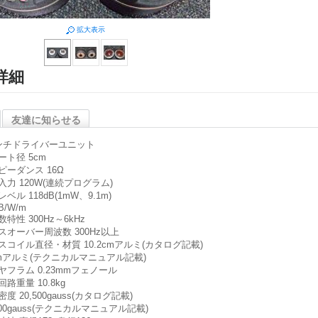
拡大表示
詳細
友達に知らせる
ンチドライバーユニット
ート径
5cm
ピーダンス
16Ω
入力
120W(連続プログラム)
レベル
118dB(1mW、9.1m)
B/W/m
数特性
300Hz～6kHz
スオーバー周波数
300Hz以上
スコイル直径・材質
10.2cmアルミ(カタログ記載)
cmアルミ(テクニカルマニュアル記載)
ヤフラム
0.23mmフェノール
回路重量
10.8kg
密度
20,500gauss(カタログ記載)
000gauss(テクニカルマニュアル記載)