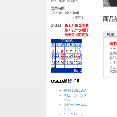
FAX：0284-64-7347
営業時間：
10：30～20：30頃
（不定）
商品
定休日：
第１と第２
木曜
：
第１以外水曜日
説明
他予定で変更有
2026/08
値下
M
T
W
T
F
S
S
1
2
トー
3
4
5
6
7
8
9
金属
10
11
12
13
14
15
16
委託
17
18
19
20
21
22
23
／中
24
25
26
27
28
29
30
31
また
2020
USED品ｶﾃｺﾞﾘ
値下げUSED品
スピーカーシス
テム
スピーカーユニ
ット
エンクロージ