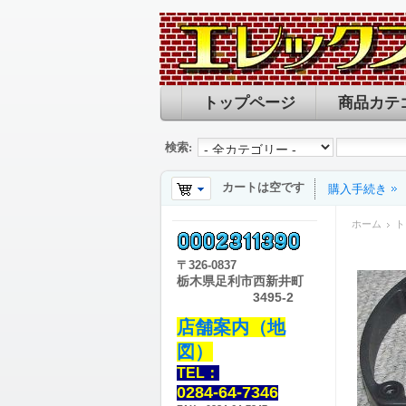
トップページ
商品カテ
検索:
カートは空です
購入手続き
ホーム
ト
〒
326-0837
栃木県足利市西新井町
3495-2
店舗案内（地
図）
TEL：
0284-64-7346