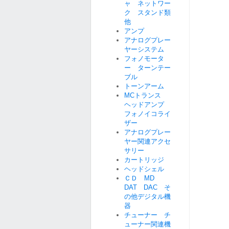
ャ ネットワー
ク スタンド類
他
アンプ
アナログプレー
ヤーシステム
フォノモータ
ー ターンテー
ブル
トーンアーム
MCトランス
ヘッドアンプ
フォノイコライ
ザー
アナログプレー
ヤー関連アクセ
サリー
カートリッジ
ヘッドシェル
ＣＤ MD
DAT DAC そ
の他デジタル機
器
チューナー チ
ューナー関連機