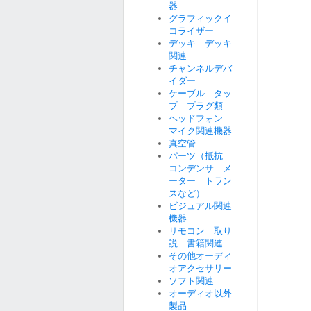
器
グラフィックイ
コライザー
デッキ デッキ
関連
チャンネルデバ
イダー
ケーブル タッ
プ プラグ類
ヘッドフォン
マイク関連機器
真空管
パーツ（抵抗
コンデンサ メ
ーター トラン
スなど）
ビジュアル関連
機器
リモコン 取り
説 書籍関連
その他オーディ
オアクセサリー
ソフト関連
オーディオ以外
製品