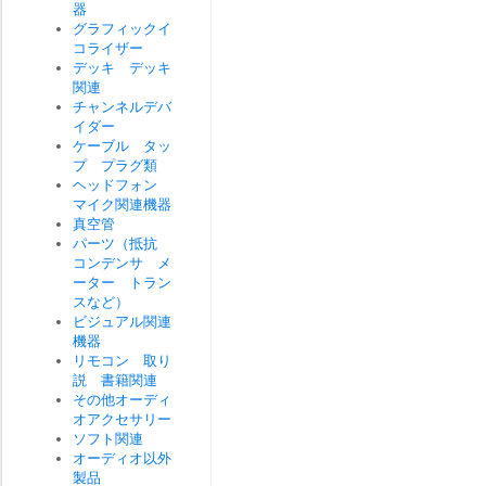
器
グラフィックイ
コライザー
デッキ デッキ
関連
チャンネルデバ
イダー
ケーブル タッ
プ プラグ類
ヘッドフォン
マイク関連機器
真空管
パーツ（抵抗
コンデンサ メ
ーター トラン
スなど）
ビジュアル関連
機器
リモコン 取り
説 書籍関連
その他オーディ
オアクセサリー
ソフト関連
オーディオ以外
製品