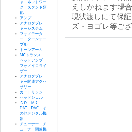
ャ ネットワー
えしかねます場
ク スタンド類
他
現状渡しにて保証
アンプ
アナログプレー
ズ・ヨゴレ等ご
ヤーシステム
フォノモータ
ー ターンテー
ブル
トーンアーム
MCトランス
ヘッドアンプ
フォノイコライ
ザー
アナログプレー
ヤー関連アクセ
サリー
カートリッジ
ヘッドシェル
ＣＤ MD
DAT DAC そ
の他デジタル機
器
チューナー チ
ューナー関連機