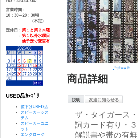
FAX：0284-64-7347
営業時間：
10：30～20：30頃
（不定）
定休日：
第１と第２
木曜
：
第１以外水曜日
他予定で変更有
2026/08
M
T
W
T
F
S
S
1
2
3
4
5
6
7
8
9
10
11
12
13
14
15
16
拡大表示
17
18
19
20
21
22
23
24
25
26
27
28
29
30
商品詳細
31
USED品ｶﾃｺﾞﾘ
説明
友達に知らせる
値下げUSED品
スピーカーシス
ザ・タイガース・
テム
詞カード有り・３０
スピーカーユニ
ット
解説書や帯の有無
エンクロージ