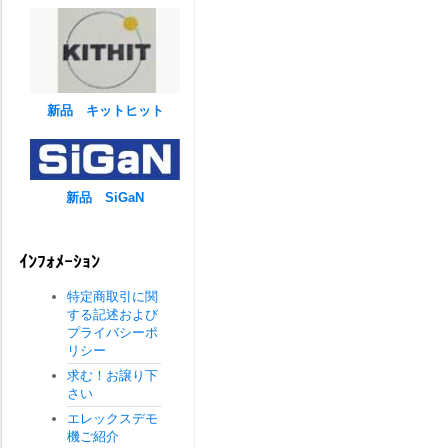
新品 キットヒット
新品 SiGaN
ｲﾝﾌｫﾒｰｼｮﾝ
特定商取引に関
する記述および
プライバシーポ
リシー
求む！お譲り下
さい
エレックスデモ
機ご紹介