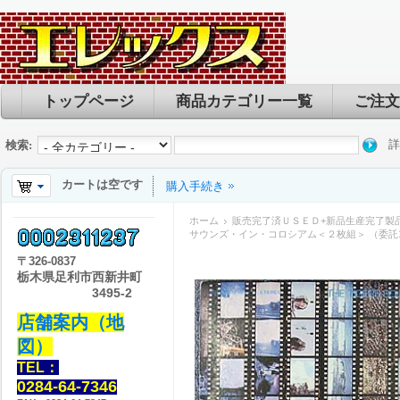
トップページ
商品カテゴリー一覧
ご注文
詳
検索:
カートは空です
購入手続き
ホーム
販売完了済ＵＳＥＤ+新品生産完了製
サウンズ・イン・コロシアム＜２枚組＞ （委託
〒
326-0837
栃木県足利市西新井町
3495-2
店舗案内（地
図）
TEL：
0284-64-7346