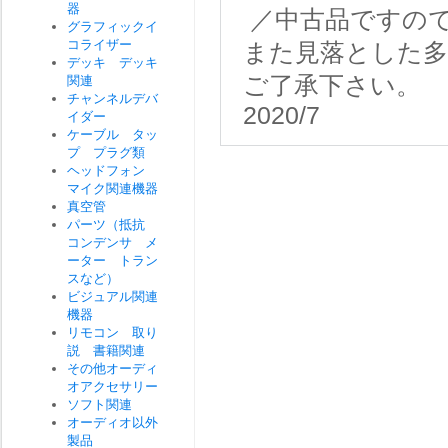
器
／中古品ですの
グラフィックイ
コライザー
また見落とした
デッキ デッキ
ご了承下さい。
関連
チャンネルデバ
2020/7
イダー
ケーブル タッ
プ プラグ類
ヘッドフォン
マイク関連機器
真空管
パーツ（抵抗
コンデンサ メ
ーター トラン
スなど）
ビジュアル関連
機器
リモコン 取り
説 書籍関連
その他オーディ
オアクセサリー
ソフト関連
オーディオ以外
製品