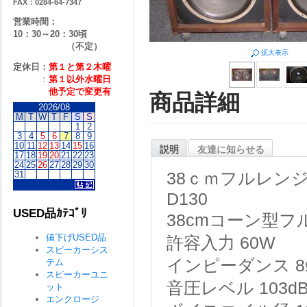
FAX：0284-64-7347
営業時間：
10：30～20：30頃
（不定）
拡大表示
定休日：
第１と第２
木曜
：
第１以外水曜日
他予定で変更有
商品詳細
2026/08
M
T
W
T
F
S
S
1
2
3
4
5
6
7
8
9
10
11
12
13
14
15
16
説明
友達に知らせる
17
18
19
20
21
22
23
24
25
26
27
28
29
30
31
38ｃｍフルレン
D130
USED品ｶﾃｺﾞﾘ
38cmコーン型
値下げUSED品
許容入力 60W
スピーカーシス
インピーダンス 8
テム
スピーカーユニ
音圧レベル 103d
ット
エンクロージ