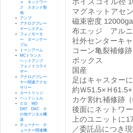
ボイスコイル径 10
ャ ネットワー
ク スタンド類
マグネットアセンブ
他
アンプ
磁束密度 12000ga
アナログプレー
ヤーシステム
布エッジ アル
フォノモータ
社外センターキ
ー ターンテー
ブル
コーン亀裂補修跡
トーンアーム
MCトランス
ボックス
ヘッドアンプ
フォノイコライ
国産
ザー
アナログプレー
足はキャスターに
ヤー関連アクセ
サリー
約Ｗ51.5×Ｈ61.
カートリッジ
カケ割れ補修跡（
ヘッドシェル
ＣＤ MD
後面にネットワ
DAT DAC そ
の他デジタル機
上のユニットに17
器
チューナー チ
／委託品につき現
ューナー関連機