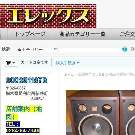
トップページ
商品カテゴリー一覧
ご注文
詳
検索:
カートは空です
購入手続き
ホーム
販売完了済ＵＳＥＤ+新品生産完了製
〒
326-0837
栃木県足利市西新井町
3495-2
店舗案内（地
図）
TEL：
0284-64-7346