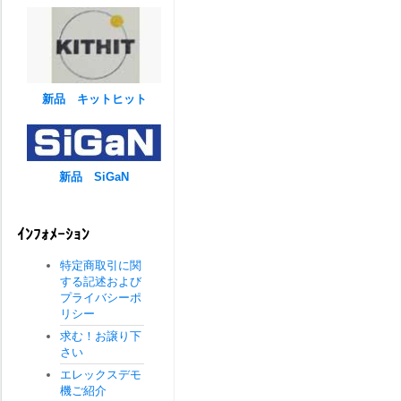
新品 キットヒット
新品 SiGaN
ｲﾝﾌｫﾒｰｼｮﾝ
特定商取引に関
する記述および
プライバシーポ
リシー
求む！お譲り下
さい
エレックスデモ
機ご紹介