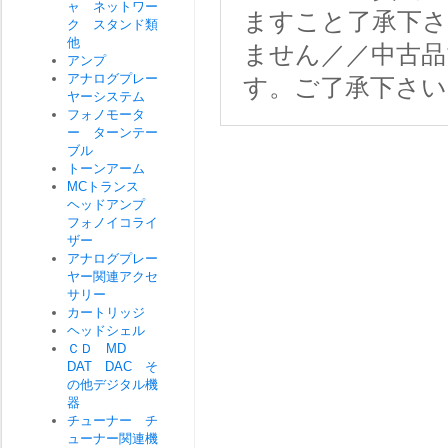
ャ ネットワー
ますこと了承下さ
ク スタンド類
他
ません／／中古
アンプ
アナログプレー
す。ご了承下さい
ヤーシステム
フォノモータ
ー ターンテー
ブル
トーンアーム
MCトランス
ヘッドアンプ
フォノイコライ
ザー
アナログプレー
ヤー関連アクセ
サリー
カートリッジ
ヘッドシェル
ＣＤ MD
DAT DAC そ
の他デジタル機
器
チューナー チ
ューナー関連機