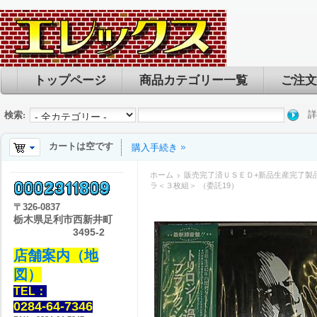
トップページ
商品カテゴリー一覧
ご注文
詳
検索:
カートは空です
購入手続き
ホーム
販売完了済ＵＳＥＤ+新品生産完了製
ラ＜３枚組＞ （委託19）
〒
326-0837
栃木県足利市西新井町
3495-2
店舗案内（地
図）
TEL：
0284-64-7346