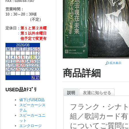
FAX：0284-64-7347
営業時間：
10：30～20：30頃
（不定）
定休日：
第１と第２
木曜
：
第１以外水曜日
他予定で変更有
2026/08
M
T
W
T
F
S
S
1
2
3
4
5
6
7
8
9
10
11
12
13
14
15
16
拡大表示
17
18
19
20
21
22
23
24
25
26
27
28
29
30
商品詳細
31
USED品ｶﾃｺﾞﾘ
説明
友達に知らせる
値下げUSED品
フランク・シナト
スピーカーシス
テム
組／歌詞カード有り
スピーカーユニ
ット
についてご質問
エンクロージ