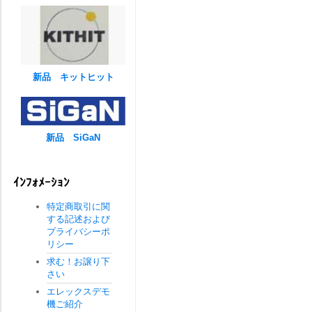
新品 キットヒット
新品 SiGaN
ｲﾝﾌｫﾒｰｼｮﾝ
特定商取引に関
する記述および
プライバシーポ
リシー
求む！お譲り下
さい
エレックスデモ
機ご紹介