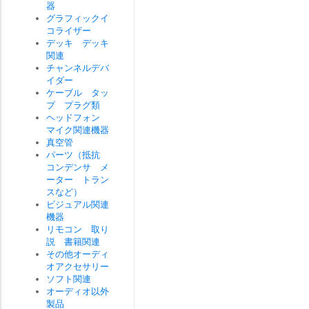
器
グラフィックイ
コライザー
デッキ デッキ
関連
チャンネルデバ
イダー
ケーブル タッ
プ プラグ類
ヘッドフォン
マイク関連機器
真空管
パーツ（抵抗
コンデンサ メ
ーター トラン
スなど）
ビジュアル関連
機器
リモコン 取り
説 書籍関連
その他オーディ
オアクセサリー
ソフト関連
オーディオ以外
製品