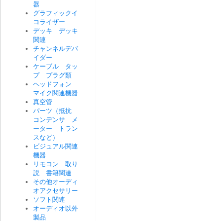
器
グラフィックイ
コライザー
デッキ デッキ
関連
チャンネルデバ
イダー
ケーブル タッ
プ プラグ類
ヘッドフォン
マイク関連機器
真空管
パーツ（抵抗
コンデンサ メ
ーター トラン
スなど）
ビジュアル関連
機器
リモコン 取り
説 書籍関連
その他オーディ
オアクセサリー
ソフト関連
オーディオ以外
製品