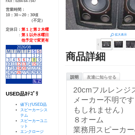
FAX：0284-64-7347
営業時間：
10：30～20：30頃
（不定）
定休日：
第１と第２
木曜
：
第１以外水曜日
拡大表示
他予定で変更有
2026/08
M
T
W
T
F
S
S
商品詳細
1
2
3
4
5
6
7
8
9
10
11
12
13
14
15
16
17
18
19
20
21
22
23
24
25
26
27
28
29
30
31
説明
友達に知らせる
20cmフルレン
USED品ｶﾃｺﾞﾘ
メーカー不明です
値下げUSED品
もしれません）
スピーカーシス
テム
８オーム
スピーカーユニ
ット
業務用スピーカー
エンクロージ