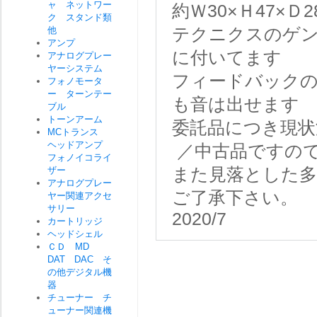
ャ ネットワー
約Ｗ30×Ｈ47×Ｄ2
ク スタンド類
他
テクニクスのゲ
アンプ
に付いてます
アナログプレー
ヤーシステム
フィードバック
フォノモータ
ー ターンテー
も音は出せます
ブル
トーンアーム
委託品につき現状
MCトランス
ヘッドアンプ
／中古品ですの
フォノイコライ
ザー
また見落とした
アナログプレー
ご了承下さい。
ヤー関連アクセ
サリー
2020/7
カートリッジ
ヘッドシェル
ＣＤ MD
DAT DAC そ
の他デジタル機
器
チューナー チ
ューナー関連機