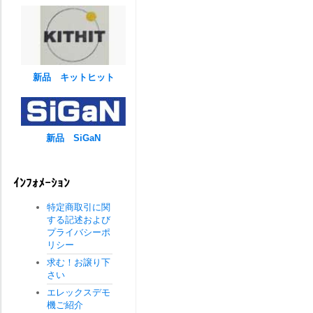
新品 キットヒット
新品 SiGaN
ｲﾝﾌｫﾒｰｼｮﾝ
特定商取引に関
する記述および
プライバシーポ
リシー
求む！お譲り下
さい
エレックスデモ
機ご紹介