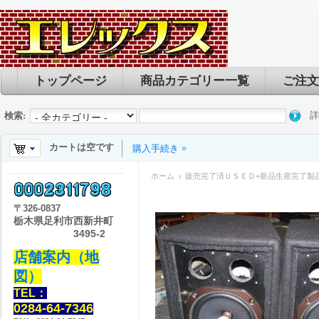
トップページ
商品カテゴリー一覧
ご注文
詳
検索:
カートは空です
購入手続き
ホーム
販売完了済ＵＳＥＤ+新品生産完了製
〒
326-0837
栃木県足利市西新井町
3495-2
店舗案内（地
図）
TEL：
0284-64-7346