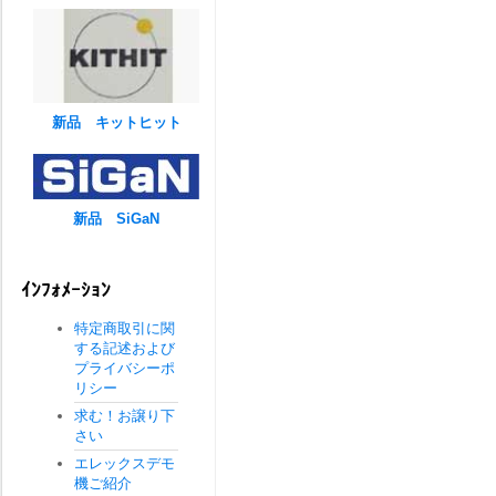
新品 キットヒット
新品 SiGaN
ｲﾝﾌｫﾒｰｼｮﾝ
特定商取引に関
する記述および
プライバシーポ
リシー
求む！お譲り下
さい
エレックスデモ
機ご紹介