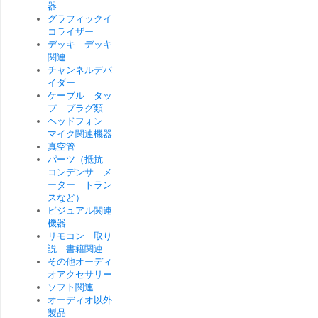
器
グラフィックイ
コライザー
デッキ デッキ
関連
チャンネルデバ
イダー
ケーブル タッ
プ プラグ類
ヘッドフォン
マイク関連機器
真空管
パーツ（抵抗
コンデンサ メ
ーター トラン
スなど）
ビジュアル関連
機器
リモコン 取り
説 書籍関連
その他オーディ
オアクセサリー
ソフト関連
オーディオ以外
製品