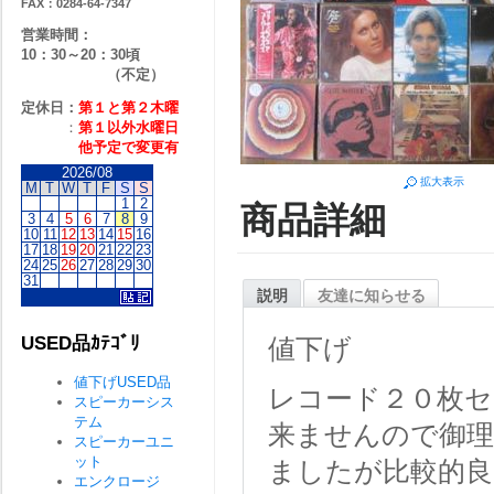
FAX：0284-64-7347
営業時間：
10：30～20：30頃
（不定）
定休日：
第１と第２
木曜
：
第１以外水曜日
他予定で変更有
2026/08
拡大表示
M
T
W
T
F
S
S
1
2
商品詳細
3
4
5
6
7
8
9
10
11
12
13
14
15
16
17
18
19
20
21
22
23
24
25
26
27
28
29
30
31
説明
友達に知らせる
USED品ｶﾃｺﾞﾘ
値下げ
値下げUSED品
レコード２０枚セ
スピーカーシス
テム
来ませんので御理
スピーカーユニ
ット
ましたが比較的良
エンクロージ