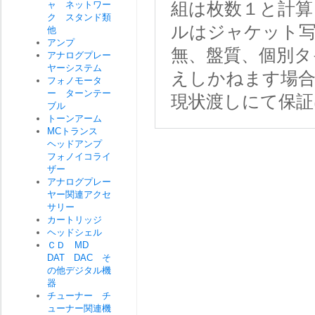
ャ ネットワー
組は枚数１と計
ク スタンド類
ルはジャケット写
他
アンプ
無、盤質、個別タ
アナログプレー
ヤーシステム
えしかねます場
フォノモータ
ー ターンテー
現状渡しにて保証
ブル
トーンアーム
MCトランス
ヘッドアンプ
フォノイコライ
ザー
アナログプレー
ヤー関連アクセ
サリー
カートリッジ
ヘッドシェル
ＣＤ MD
DAT DAC そ
の他デジタル機
器
チューナー チ
ューナー関連機