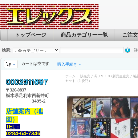
トップページ
商品カテゴリー一覧
ご注文
詳
検索:
カートは空です
購入手続き
ホーム
販売完了済ＵＳＥＤ+新品生産完了製
セット（1.委託）
〒
326-0837
栃木県足利市西新井町
3495-2
店舗案内（地
図）
TEL：
0284-64-7346