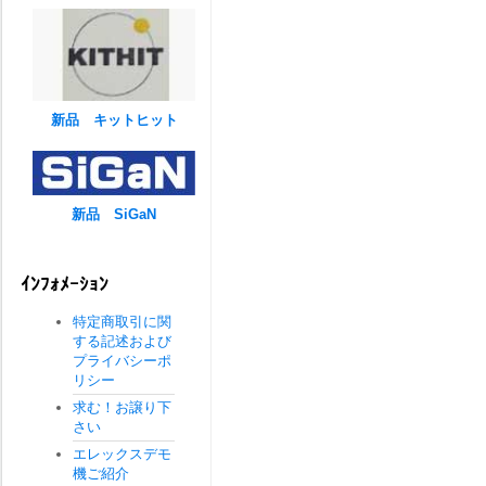
新品 キットヒット
新品 SiGaN
ｲﾝﾌｫﾒｰｼｮﾝ
特定商取引に関
する記述および
プライバシーポ
リシー
求む！お譲り下
さい
エレックスデモ
機ご紹介