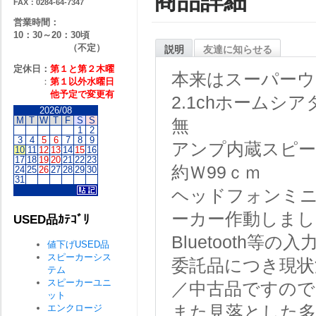
商品詳細
FAX：0284-64-7347
営業時間：
10：30～20：30頃
（不定）
説明
友達に知らせる
定休日：
第１と第２
木曜
本来はスーパー
：
第１以外水曜日
他予定で変更有
2.1chホーム
2026/08
M
T
W
T
F
S
S
無
1
2
3
4
5
6
7
8
9
アンプ内蔵スピー
10
11
12
13
14
15
16
17
18
19
20
21
22
23
約Ｗ99ｃｍ
24
25
26
27
28
29
30
31
ヘッドフォンミ
ーカー作動しまし
USED品ｶﾃｺﾞﾘ
Bluetooth等
値下げUSED品
スピーカーシス
委託品につき現状
テム
スピーカーユニ
／中古品ですので
ット
エンクロージ
また見落とした