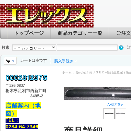
トップページ
商品カテゴリー一覧
ご注文
詳
検索:
カートは空です
購入手続き
ホーム
販売完了済ＵＳＥＤ+新品生産完了製
〒
326-0837
栃木県足利市西新井町
3495-2
店舗案内（地
拡大表示
図）
TEL：
0284-64-7346