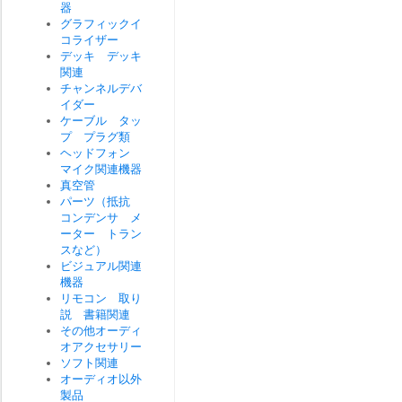
器
グラフィックイ
コライザー
デッキ デッキ
関連
チャンネルデバ
イダー
ケーブル タッ
プ プラグ類
ヘッドフォン
マイク関連機器
真空管
パーツ（抵抗
コンデンサ メ
ーター トラン
スなど）
ビジュアル関連
機器
リモコン 取り
説 書籍関連
その他オーディ
オアクセサリー
ソフト関連
オーディオ以外
製品