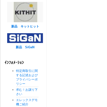
新品 キットヒット
新品 SiGaN
ｲﾝﾌｫﾒｰｼｮﾝ
特定商取引に関
する記述および
プライバシーポ
リシー
求む！お譲り下
さい
エレックスデモ
機ご紹介