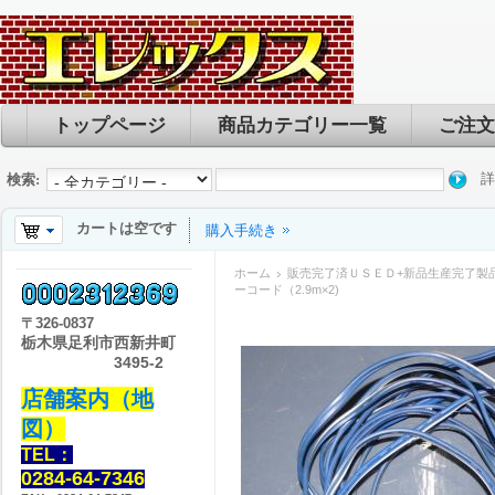
トップページ
商品カテゴリー一覧
ご注文
詳
検索:
カートは空です
購入手続き
ホーム
販売完了済ＵＳＥＤ+新品生産完了製
ーコード（2.9m×2)
〒
326-0837
栃木県足利市西新井町
3495-2
店舗案内（地
図）
TEL：
0284-64-7346