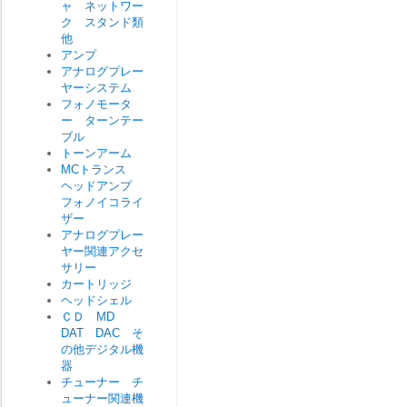
ャ ネットワー
ク スタンド類
他
アンプ
アナログプレー
ヤーシステム
フォノモータ
ー ターンテー
ブル
トーンアーム
MCトランス
ヘッドアンプ
フォノイコライ
ザー
アナログプレー
ヤー関連アクセ
サリー
カートリッジ
ヘッドシェル
ＣＤ MD
DAT DAC そ
の他デジタル機
器
チューナー チ
ューナー関連機