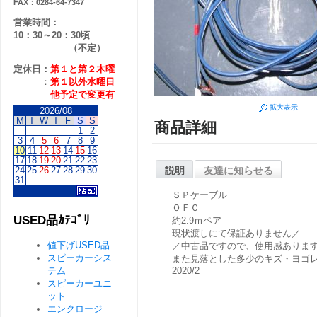
FAX：0284-64-7347
営業時間：
10：30～20：30頃
（不定）
定休日：
第１と第２
木曜
：
第１以外水曜日
他予定で変更有
拡大表示
2026/08
M
T
W
T
F
S
S
商品詳細
1
2
3
4
5
6
7
8
9
10
11
12
13
14
15
16
17
18
19
20
21
22
23
24
25
26
27
28
29
30
説明
友達に知らせる
31
ＳＰケーブル
ＯＦＣ
USED品ｶﾃｺﾞﾘ
約2.9ｍペア
現状渡しにて保証ありません／
値下げUSED品
／中古品ですので、使用感ありま
スピーカーシス
また見落とした多少のキズ・ヨゴ
テム
2020/2
スピーカーユニ
ット
エンクロージ