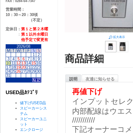
FAX：0284-64-7347
営業時間：
10：30～20：30頃
（不定）
定休日：
第１と第２
木曜
：
第１以外水曜日
拡大表示
他予定で変更有
2026/08
M
T
W
T
F
S
S
1
2
商品詳細
3
4
5
6
7
8
9
10
11
12
13
14
15
16
17
18
19
20
21
22
23
24
25
26
27
28
29
30
31
説明
友達に知らせる
再値下げ
USED品ｶﾃｺﾞﾘ
インプットセレ
値下げUSED品
スピーカーシス
内部配線はウエス
テム
///////////
スピーカーユニ
ット
下記オーナーコメ
エンクロージ