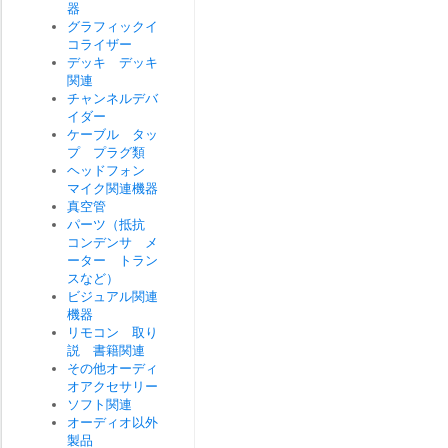
器
グラフィックイ
コライザー
デッキ デッキ
関連
チャンネルデバ
イダー
ケーブル タッ
プ プラグ類
ヘッドフォン
マイク関連機器
真空管
パーツ（抵抗
コンデンサ メ
ーター トラン
スなど）
ビジュアル関連
機器
リモコン 取り
説 書籍関連
その他オーディ
オアクセサリー
ソフト関連
オーディオ以外
製品