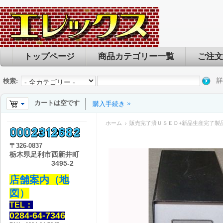
トップページ
商品カテゴリー一覧
ご注文
詳
検索:
カートは空です
購入手続き
ホーム
販売完了済ＵＳＥＤ+新品生産完了製
〒
326-0837
栃木県足利市西新井町
3495-2
店舗案内（地
図）
TEL：
0284-64-7346