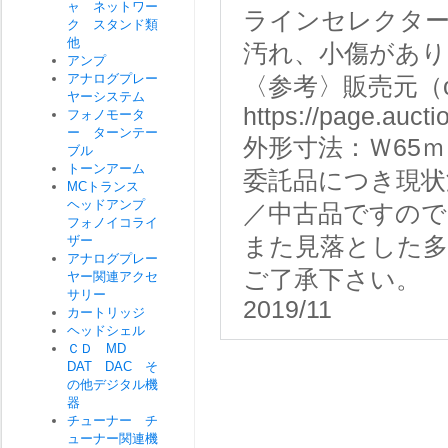
ャ ネットワー
ラインセレクター
ク スタンド類
他
汚れ、小傷があり
アンプ
アナログプレー
〈参考〉販売元（od
ヤーシステム
https://page.auct
フォノモータ
ー ターンテー
外形寸法：Ｗ65ｍ
ブル
トーンアーム
委託品につき現状
MCトランス
ヘッドアンプ
／中古品ですので
フォノイコライ
ザー
また見落とした
アナログプレー
ご了承下さい。
ヤー関連アクセ
サリー
2019/11
カートリッジ
ヘッドシェル
ＣＤ MD
DAT DAC そ
の他デジタル機
器
チューナー チ
ューナー関連機