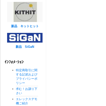
新品 キットヒット
新品 SiGaN
ｲﾝﾌｫﾒｰｼｮﾝ
特定商取引に関
する記述および
プライバシーポ
リシー
求む！お譲り下
さい
エレックスデモ
機ご紹介