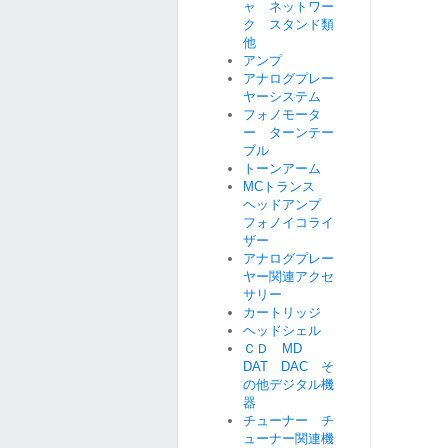
ャ ネットワー
ク スタンド類
他
アンプ
アナログプレー
ヤーシステム
フォノモータ
ー ターンテー
ブル
トーンアーム
MCトランス
ヘッドアンプ
フォノイコライ
ザー
アナログプレー
ヤー関連アクセ
サリー
カートリッジ
ヘッドシェル
ＣＤ MD
DAT DAC そ
の他デジタル機
器
チューナー チ
ューナー関連機