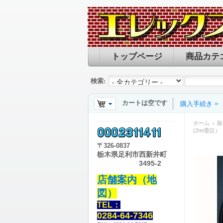
トップページ
商品カテ
検索:
カートは空です
購入手続き
ホーム
販
(2m/委託）
〒
326-0837
栃木県足利市西新井町
3495-2
店舗案内（地
図）
TEL：
0284-64-7346