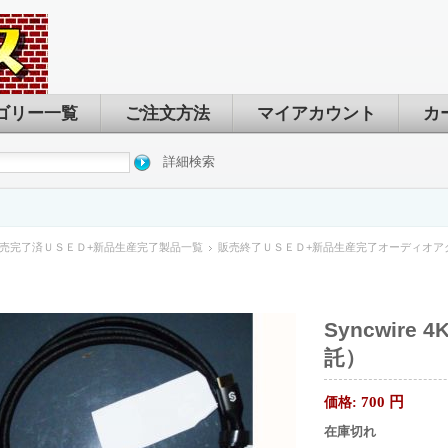
ゴリー一覧
ご注文方法
マイアカウント
カ
詳細検索
売完了済ＵＳＥＤ+新品生産完了製品一覧
販売終了ＵＳＥＤ+新品生産完了オーディオア
Syncwire 
託）
700
円
価格:
在庫切れ