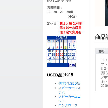
FAX：0284-64-7347
営業時間：
10：30～20：30頃
（不定）
定休日：
第１と第２
木曜
：
第１以外水曜日
他予定で変更有
商品
2026/08
M
T
W
T
F
S
S
1
2
3
4
5
6
7
8
9
10
11
12
13
14
15
16
説明
17
18
19
20
21
22
23
24
25
26
27
28
29
30
ＨＤ
31
プレ
約2
委託
USED品ｶﾃｺﾞﾘ
／中
また
値下げUSED品
2019
スピーカーシス
テム
スピーカーユニ
ット
エンクロージ