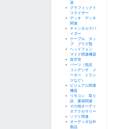
器
グラフィックイ
コライザー
デッキ デッキ
関連
チャンネルデバ
イダー
ケーブル タッ
プ プラグ類
ヘッドフォン
マイク関連機器
真空管
パーツ（抵抗
コンデンサ メ
ーター トラン
スなど）
ビジュアル関連
機器
リモコン 取り
説 書籍関連
その他オーディ
オアクセサリー
ソフト関連
オーディオ以外
製品