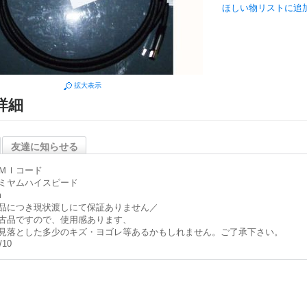
ほしい物リストに追
拡大表示
詳細
友達に知らせる
ＭＩコード
ミヤムハイスピード
m
品につき現状渡しにて保証ありません／
古品ですので、使用感あります、
見落とした多少のキズ・ヨゴレ等あるかもしれません。ご了承下さい。
/10