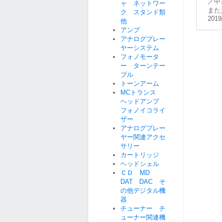
／中
ャ ネットワー
また
ク スタンド類
2019
他
アンプ
アナログプレー
ヤーシステム
フォノモータ
ー ターンテー
ブル
トーンアーム
MCトランス
ヘッドアンプ
フォノイコライ
ザー
アナログプレー
ヤー関連アクセ
サリー
カートリッジ
ヘッドシェル
ＣＤ MD
DAT DAC そ
の他デジタル機
器
チューナー チ
ューナー関連機