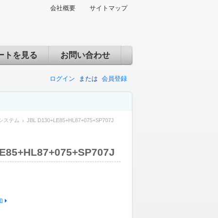
会社概要
サイトマップ
ートを見る
お問い合わせ
ログイン
または
会員登録
システム
JBL D130+LE85+HL87+075+SP707J
E85+HL87+075+SP707J
加