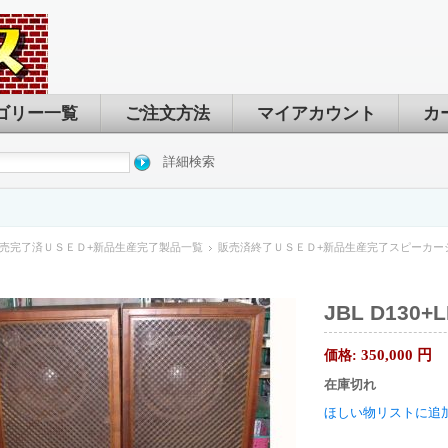
ゴリー一覧
ご注文方法
マイアカウント
カ
詳細検索
売完了済ＵＳＥＤ+新品生産完了製品一覧
販売済終了ＵＳＥＤ+新品生産完了スピーカー
JBL D130+L
350,000
円
価格:
在庫切れ
ほしい物リストに追