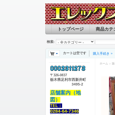
トップページ
商品カテ
検索:
カートは空です
購入手続き
ホーム
販
〒
326-0837
栃木県足利市西新井町
3495-2
店舗案内（地
図）
TEL：
0284-64-7346