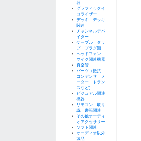
器
グラフィックイ
コライザー
デッキ デッキ
関連
チャンネルデバ
イダー
ケーブル タッ
プ プラグ類
ヘッドフォン
マイク関連機器
真空管
パーツ（抵抗
コンデンサ メ
ーター トラン
スなど）
ビジュアル関連
機器
リモコン 取り
説 書籍関連
その他オーディ
オアクセサリー
ソフト関連
オーディオ以外
製品