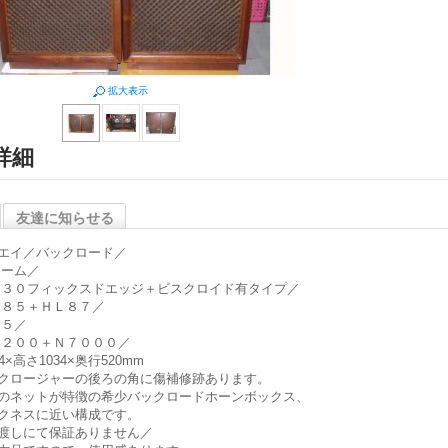
拡大表示
詳細
友達に知らせる
エイ／バックロード／
ーム／
３０フィックスドエッジ＋ビスクロイド有タイプ／
８５＋ＨＬ８７／
５／
２００＋Ｎ７０００／
4×高さ1034×奥行520mm
クロージャーの後ろの角に傷補修跡あります。
のネットが特徴の希少バックロードホーンボックス、
クネスに近い構成です。
渡しにて保証ありません／