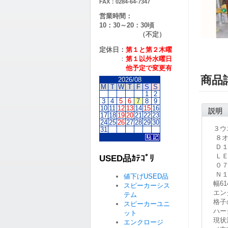
FAX：0284-64-7347
営業時間：
10：30～20：30頃
（不定）
定休日：
第１と第２
木曜
：
第１以外水曜日
他予定で変更有
商品
2026/08
M
T
W
T
F
S
S
1
2
3
4
5
6
7
8
9
10
11
12
13
14
15
16
説明
17
18
19
20
21
22
23
24
25
26
27
28
29
30
３ウ
31
８オ
Ｄ１
ＬＥ
USED品ｶﾃｺﾞﾘ
０７
Ｎ１
値下げUSED品
幅61
スピーカーシス
エン
テム
格子
スピーカーユニ
ハー
ット
現状
エンクロージ