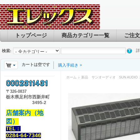
トップページ
商品カテゴリー一覧
ご注文
詳
検索:
カートは空です
購入手続き
ホーム
新品 サンオーディオ SUN AUDIO
〒
326-0837
栃木県足利市西新井町
3495-2
店舗案内（地
図）
TEL：
0284-64-7346