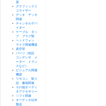
器
グラフィックイ
コライザー
デッキ デッキ
関連
チャンネルデバ
イダー
ケーブル タッ
プ プラグ類
ヘッドフォン
マイク関連機器
真空管
パーツ（抵抗
コンデンサ メ
ーター トラン
スなど）
ビジュアル関連
機器
リモコン 取り
説 書籍関連
その他オーディ
オアクセサリー
ソフト関連
オーディオ以外
製品