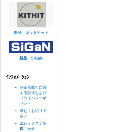
新品 キットヒット
新品 SiGaN
ｲﾝﾌｫﾒｰｼｮﾝ
特定商取引に関
する記述および
プライバシーポ
リシー
求む！お譲り下
さい
エレックスデモ
機ご紹介