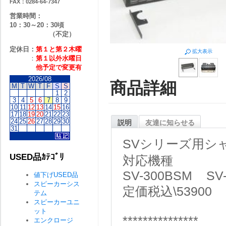
FAX：0284-64-7347
営業時間：
10：30～20：30頃
（不定）
定休日：
第１と第２
木曜
拡大表示
：
第１以外水曜日
他予定で変更有
2026/08
商品詳細
M
T
W
T
F
S
S
1
2
3
4
5
6
7
8
9
10
11
12
13
14
15
16
17
18
19
20
21
22
23
24
25
26
27
28
29
30
説明
友達に知らせる
31
SVシリーズ用シ
USED品ｶﾃｺﾞﾘ
対応機種
SV-300BSM SV
値下げUSED品
スピーカーシス
定価税込\53900
テム
スピーカーユニ
ット
***************
エンクロージ