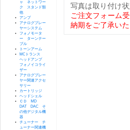
ャ ネットワー
写真は取り付け状
ク スタンド類
他
ご注文フォーム受
アンプ
アナログプレー
納期をご了承いた
ヤーシステム
フォノモータ
ー ターンテー
ブル
トーンアーム
MCトランス
ヘッドアンプ
フォノイコライ
ザー
アナログプレー
ヤー関連アクセ
サリー
カートリッジ
ヘッドシェル
ＣＤ MD
DAT DAC そ
の他デジタル機
器
チューナー チ
ューナー関連機