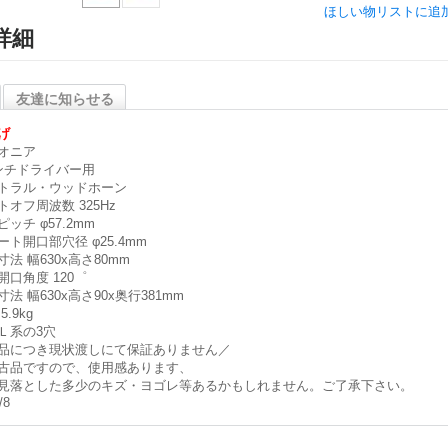
ほしい物リストに追
詳細
友達に知らせる
げ
オニア
ンチドライバー用
トラル・ウッドホーン
トオフ周波数
325Hz
ピッチ
φ57.2mm
ート開口部穴径
φ25.4mm
寸法
幅630x高さ80mm
開口角度
120゜
寸法
幅630x高さ90x奥行381mm
5.9kg
Ｌ系の3穴
品につき現状渡しにて保証ありません／
古品ですので、使用感あります、
見落とした多少のキズ・ヨゴレ等あるかもしれません。ご了承下さい。
/8