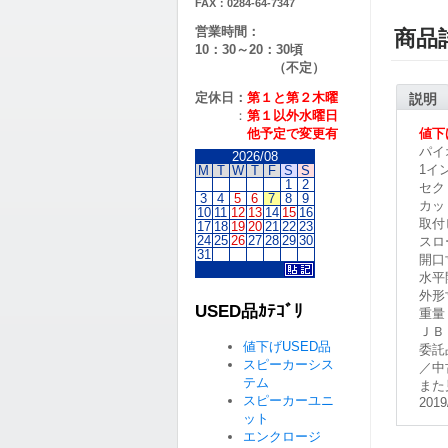
FAX：0284-64-7347
営業時間：
商品
10：30～20：30頃
（不定）
定休日：
第１と第２
木曜
説明
：
第１以外水曜日
他予定で変更有
値下
パイ
2026/08
1イ
M
T
W
T
F
S
S
1
2
セク
3
4
5
6
7
8
9
カッ
10
11
12
13
14
15
16
取付
17
18
19
20
21
22
23
24
25
26
27
28
29
30
スロ
31
開口
水平
外形
USED品ｶﾃｺﾞﾘ
重量
ＪＢ
値下げUSED品
委託
スピーカーシス
／中
テム
また
スピーカーユニ
2019
ット
エンクロージ