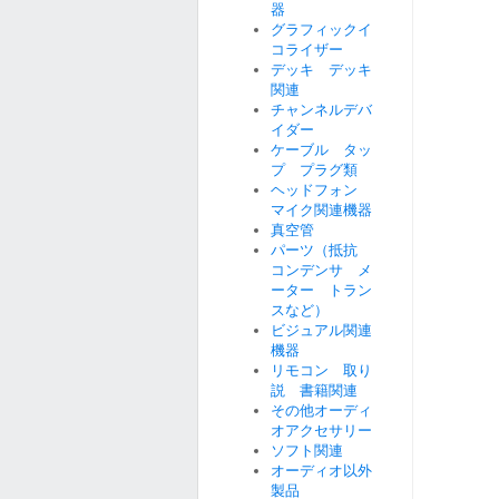
器
グラフィックイ
コライザー
デッキ デッキ
関連
チャンネルデバ
イダー
ケーブル タッ
プ プラグ類
ヘッドフォン
マイク関連機器
真空管
パーツ（抵抗
コンデンサ メ
ーター トラン
スなど）
ビジュアル関連
機器
リモコン 取り
説 書籍関連
その他オーディ
オアクセサリー
ソフト関連
オーディオ以外
製品