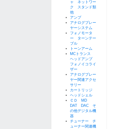
ャ ネットワー
ク スタンド類
他
アンプ
アナログプレー
ヤーシステム
フォノモータ
ー ターンテー
ブル
トーンアーム
MCトランス
ヘッドアンプ
フォノイコライ
ザー
アナログプレー
ヤー関連アクセ
サリー
カートリッジ
ヘッドシェル
ＣＤ MD
DAT DAC そ
の他デジタル機
器
チューナー チ
ューナー関連機