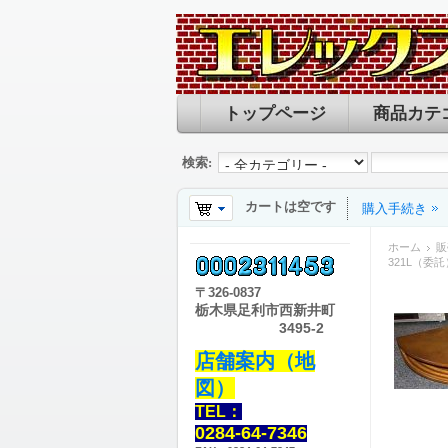
トップページ
商品カテ
検索:
カートは空です
購入手続き
ホーム
販
321L（委託
〒
326-0837
栃木県足利市西新井町
3495-2
店舗案内（地
図）
TEL：
0284-64-7346