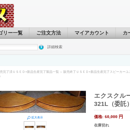
ゴリー一覧
ご注文方法
マイアカウント
カ
詳細検索
売完了済ＵＳＥＤ+新品生産完了製品一覧
販売終了ＵＳＥＤ+新品生産完了スピーカーユ
）
エクスクルーシブ
321L（委託
60,000
円
価格:
拡大表示
在庫切れ