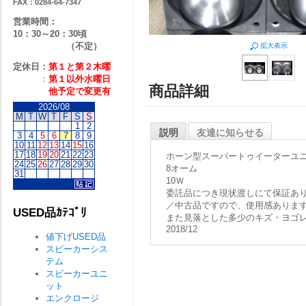
FAX：0284-64-7347
営業時間：
10：30～20：30頃
（不定）
拡大表示
定休日：
第１と第２
木曜
：
第１以外水曜日
商品詳細
他予定で変更有
2026/08
M
T
W
T
F
S
S
1
2
説明
友達に知らせる
3
4
5
6
7
8
9
10
11
12
13
14
15
16
17
18
19
20
21
22
23
ホーン型スーパートゥイーターユ
24
25
26
27
28
29
30
8オーム
31
10Ｗ
委託品につき現状渡しにて保証あ
／中古品ですので、使用感ありま
USED品ｶﾃｺﾞﾘ
また見落とした多少のキズ・ヨゴ
2018/12
値下げUSED品
スピーカーシス
テム
スピーカーユニ
ット
エンクロージ