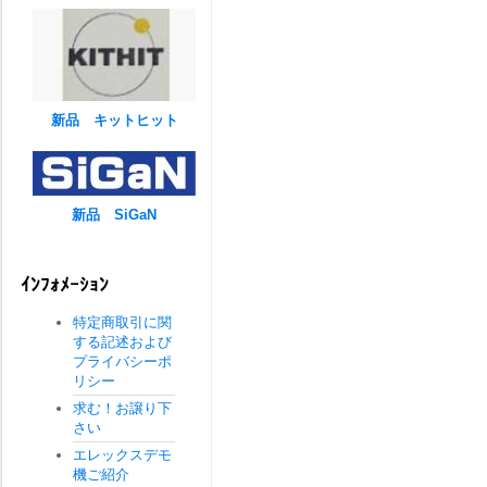
新品 キットヒット
新品 SiGaN
ｲﾝﾌｫﾒｰｼｮﾝ
特定商取引に関
する記述および
プライバシーポ
リシー
求む！お譲り下
さい
エレックスデモ
機ご紹介