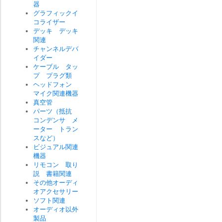
器
グラフィックイ
コライザー
デッキ デッキ
関連
チャンネルデバ
イダー
ケーブル タッ
プ プラグ類
ヘッドフォン
マイク関連機器
真空管
パーツ（抵抗
コンデンサ メ
ーター トラン
スなど）
ビジュアル関連
機器
リモコン 取り
説 書籍関連
その他オーディ
オアクセサリー
ソフト関連
オーディオ以外
製品