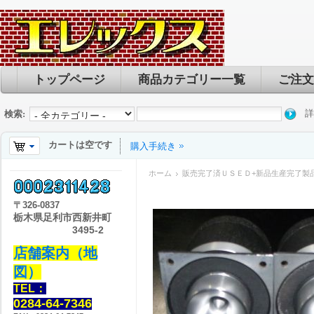
トップページ
商品カテゴリー一覧
ご注文
詳
検索:
カートは空です
購入手続き
ホーム
販売完了済ＵＳＥＤ+新品生産完了製
〒
326-0837
栃木県足利市西新井町
3495-2
店舗案内（地
図）
TEL：
0284-64-7346