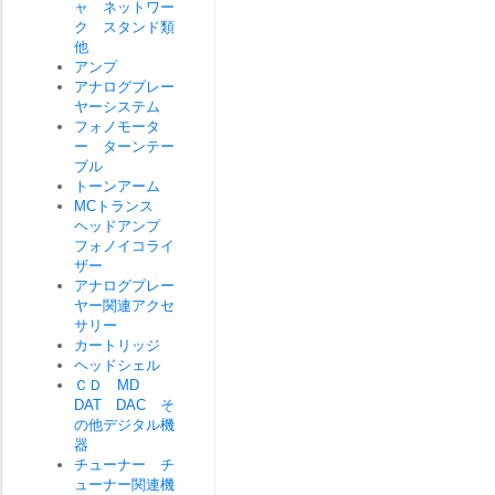
ャ ネットワー
ク スタンド類
他
アンプ
アナログプレー
ヤーシステム
フォノモータ
ー ターンテー
ブル
トーンアーム
MCトランス
ヘッドアンプ
フォノイコライ
ザー
アナログプレー
ヤー関連アクセ
サリー
カートリッジ
ヘッドシェル
ＣＤ MD
DAT DAC そ
の他デジタル機
器
チューナー チ
ューナー関連機