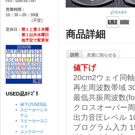
FAX：0284-64-7347
営業時間：
拡大表示
10：30～20：30頃
（不定）
定休日：
第１と第２
木曜
商品詳細
：
第１以外水曜日
他予定で変更有
2026/08
M
T
W
T
F
S
S
説明
友達に知らせる
1
2
3
4
5
6
7
8
9
10
11
12
13
14
15
16
値下げ
17
18
19
20
21
22
23
24
25
26
27
28
29
30
20cm2ウェイ同
31
再生周波数帯域 30H
USED品ｶﾃｺﾞﾘ
最低共振周波数(fo) 
値下げUSED品
クロスオーバー周波
スピーカーシス
テム
出力音圧レベル 10
スピーカーユニ
プログラム入力 1
ット
エンクロージ