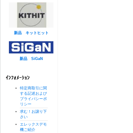
新品 キットヒット
新品 SiGaN
ｲﾝﾌｫﾒｰｼｮﾝ
特定商取引に関
する記述および
プライバシーポ
リシー
求む！お譲り下
さい
エレックスデモ
機ご紹介