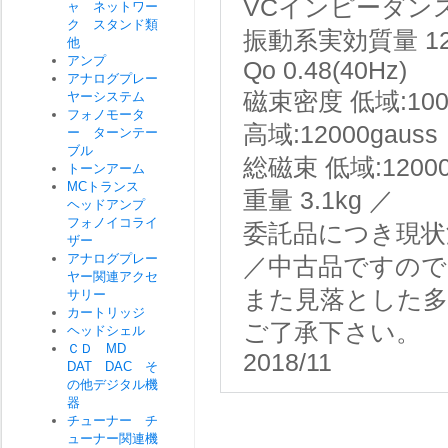
VCインピーダンス
ャ ネットワー
ク スタンド類
振動系実効質量 1
他
アンプ
Qo 0.48(40Hz)
アナログプレー
磁束密度 低域:1000
ヤーシステム
フォノモータ
高域:12000gauss
ー ターンテー
ブル
総磁束 低域:12000
トーンアーム
MCトランス
重量 3.1kg ／
ヘッドアンプ
フォノイコライ
委託品につき現状
ザー
アナログプレー
／中古品ですので
ヤー関連アクセ
また見落とした
サリー
カートリッジ
ご了承下さい。
ヘッドシェル
ＣＤ MD
2018/11
DAT DAC そ
の他デジタル機
器
チューナー チ
ューナー関連機