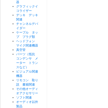
器
グラフィックイ
コライザー
デッキ デッキ
関連
チャンネルデバ
イダー
ケーブル タッ
プ プラグ類
ヘッドフォン
マイク関連機器
真空管
パーツ（抵抗
コンデンサ メ
ーター トラン
スなど）
ビジュアル関連
機器
リモコン 取り
説 書籍関連
その他オーディ
オアクセサリー
ソフト関連
オーディオ以外
製品