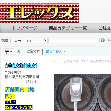
トップページ
商品カテゴリー一覧
ご注文
詳
検索:
カートは空です
購入手続き
ホーム
販売完了済ＵＳＥＤ+新品生産完了製
〒
326-0837
栃木県足利市西新井町
3495-2
店舗案内（地
図）
TEL：
0284-64-7346