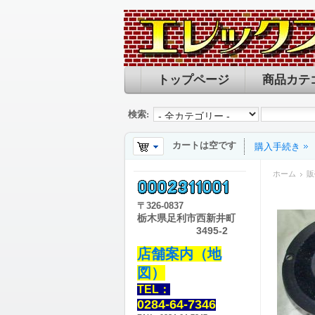
トップページ
商品カテ
検索:
カートは空です
購入手続き
ホーム
販
〒
326-0837
栃木県足利市西新井町
3495-2
店舗案内（地
図）
TEL：
0284-64-7346