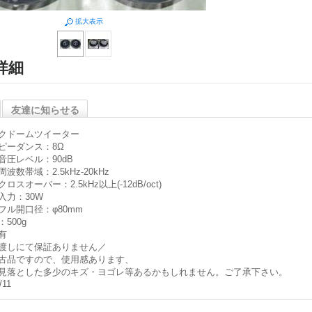
拡大表示
詳細
友達に知らせる
クドームツイーター
ピーダンス：8Ω
音圧レベル：90dB
波数帯域：2.5kHz-20kHz
ロスオーバー：2.5kHz以上(-12dB/oct)
入力：30W
フル開口径：φ80mm
500g
有
渡しにて保証ありません／
古品ですので、使用感あります、
見落とした多少のキズ・ヨゴレ等あるかもしれません。ご了承下さい。
/11