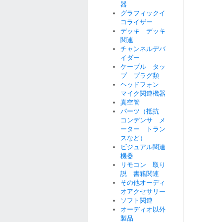
器
グラフィックイ
コライザー
デッキ デッキ
関連
チャンネルデバ
イダー
ケーブル タッ
プ プラグ類
ヘッドフォン
マイク関連機器
真空管
パーツ（抵抗
コンデンサ メ
ーター トラン
スなど）
ビジュアル関連
機器
リモコン 取り
説 書籍関連
その他オーディ
オアクセサリー
ソフト関連
オーディオ以外
製品