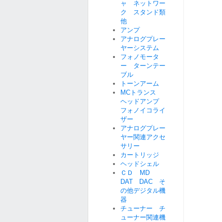
ャ ネットワー
ク スタンド類
他
アンプ
アナログプレー
ヤーシステム
フォノモータ
ー ターンテー
ブル
トーンアーム
MCトランス
ヘッドアンプ
フォノイコライ
ザー
アナログプレー
ヤー関連アクセ
サリー
カートリッジ
ヘッドシェル
ＣＤ MD
DAT DAC そ
の他デジタル機
器
チューナー チ
ューナー関連機