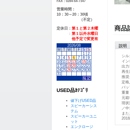
FAX：0284-64-7347
営業時間：
10：30～20：30頃
（不定）
商品
定休日：
第１と第２
木曜
：
第１以外水曜日
他予定で変更有
2026/08
説明
M
T
W
T
F
S
S
1
2
シル
3
4
5
6
7
8
9
イン
10
11
12
13
14
15
16
17
18
19
20
21
22
23
出力
24
25
26
27
28
29
30
再生周
31
推奨ク
定格
バッ
USED品ｶﾃｺﾞﾘ
重量：
元箱
値下げUSED品
現状
スピーカーシス
／中
テム
また
スピーカーユニ
2018
ット
エンクロージ