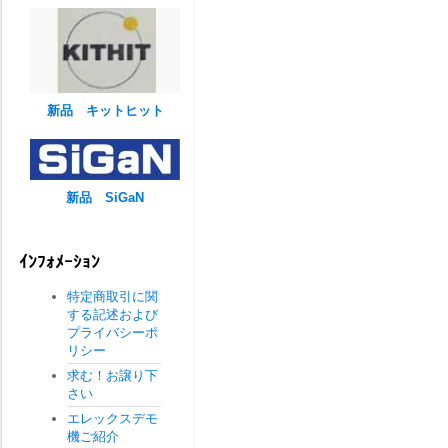
新品 キットヒット
新品 SiGaN
ｲﾝﾌｫﾒｰｼｮﾝ
特定商取引に関
する記述および
プライバシーポ
リシー
求む！お譲り下
さい
エレックスデモ
機ご紹介