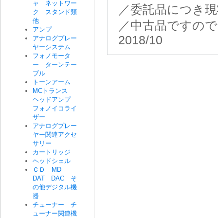
ャ ネットワー
／委託品につき現
ク スタンド類
他
／中古品ですので
アンプ
2018/10
アナログプレー
ヤーシステム
フォノモータ
ー ターンテー
ブル
トーンアーム
MCトランス
ヘッドアンプ
フォノイコライ
ザー
アナログプレー
ヤー関連アクセ
サリー
カートリッジ
ヘッドシェル
ＣＤ MD
DAT DAC そ
の他デジタル機
器
チューナー チ
ューナー関連機