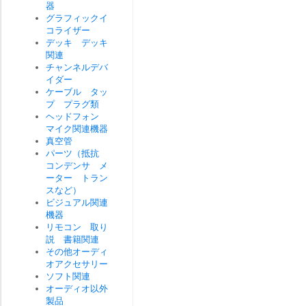
器
グラフィックイ
コライザー
デッキ デッキ
関連
チャンネルデバ
イダー
ケーブル タッ
プ プラグ類
ヘッドフォン
マイク関連機器
真空管
パーツ（抵抗
コンデンサ メ
ーター トラン
スなど）
ビジュアル関連
機器
リモコン 取り
説 書籍関連
その他オーディ
オアクセサリー
ソフト関連
オーディオ以外
製品