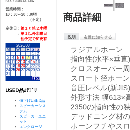
FAX：0284-64-7347
営業時間：
商品詳細
10：30～20：30頃
（不定）
定休日：
第１と第２
木曜
：
第１以外水曜日
説明
友達に知らせる
他予定で変更有
2026/08
ラジアルホーン
M
T
W
T
F
S
S
1
2
指向性(水平×垂直)
3
4
5
6
7
8
9
10
11
12
13
14
15
16
17
18
19
20
21
22
23
クロスオーバー周波
24
25
26
27
28
29
30
31
スロート径ホーン・
音圧レベル(新JIS)
USED品ｶﾃｺﾞﾘ
外形寸法 幅613×高
値下げUSED品
2350の指向性の
スピーカーシス
テム
デッドニング材の
スピーカーユニ
ット
ホーンフチやスロ
エンクロージ