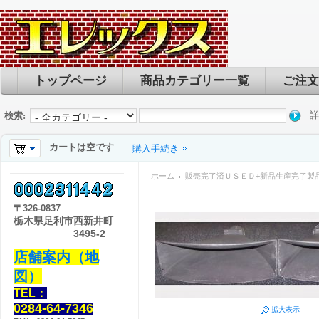
トップページ
商品カテゴリー一覧
ご注文
詳
検索:
カートは空です
購入手続き
ホーム
販売完了済ＵＳＥＤ+新品生産完了製
〒
326-0837
栃木県足利市西新井町
3495-2
店舗案内（地
図）
TEL：
0284-64-7346
拡大表示