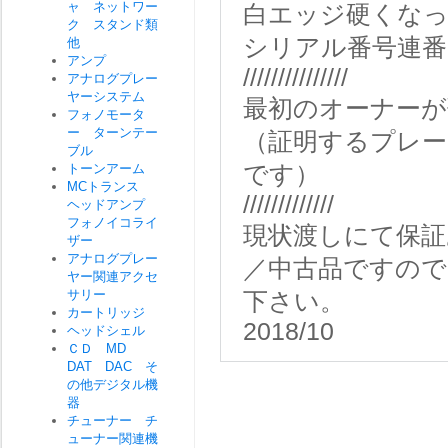
ャ ネットワー
白エッジ硬くな
ク スタンド類
シリアル番号連番
他
アンプ
///////////////
アナログプレー
ヤーシステム
最初のオーナー
フォノモータ
ー ターンテー
（証明するプレ
ブル
トーンアーム
です）
MCトランス
/////////////
ヘッドアンプ
フォノイコライ
現状渡しにて保証
ザー
アナログプレー
／中古品ですので
ヤー関連アクセ
サリー
下さい。
カートリッジ
2018/10
ヘッドシェル
ＣＤ MD
DAT DAC そ
の他デジタル機
器
チューナー チ
ューナー関連機