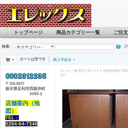
トップページ
商品カテゴリー一覧
ご注文
詳
検索:
カートは空です
購入手続き
ホーム
販売完了済ＵＳＥＤ+新品生産完了製
品？
〒
326-0837
栃木県足利市西新井町
3495-2
店舗案内（地
図）
TEL：
0284-64-7346