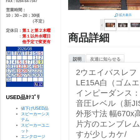
FAX：0284-64-7347
営業時間：
10：30～20：30頃
拡大表示
（不定）
定休日：
第１と第２
木曜
商品詳細
：
第１以外水曜日
他予定で変更有
2026/08
M
T
W
T
F
S
S
1
2
説明
友達に知らせる
3
4
5
6
7
8
9
10
11
12
13
14
15
16
2ウエイバスレフ
17
18
19
20
21
22
23
24
25
26
27
28
29
30
31
LE15A白（ゴムエッ
インピーダンス：
USED品ｶﾃｺﾞﾘ
音圧レベル（新JIS
値下げUSED品
外形寸法 幅670x高
スピーカーシス
テム
片方のエンブレム
スピーカーユニ
ット
すが少しカケ/
エンクロージ