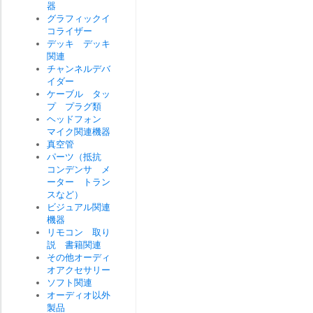
器
グラフィックイ
コライザー
デッキ デッキ
関連
チャンネルデバ
イダー
ケーブル タッ
プ プラグ類
ヘッドフォン
マイク関連機器
真空管
パーツ（抵抗
コンデンサ メ
ーター トラン
スなど）
ビジュアル関連
機器
リモコン 取り
説 書籍関連
その他オーディ
オアクセサリー
ソフト関連
オーディオ以外
製品