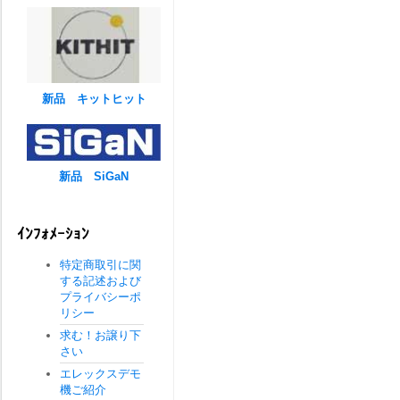
新品 キットヒット
新品 SiGaN
ｲﾝﾌｫﾒｰｼｮﾝ
特定商取引に関
する記述および
プライバシーポ
リシー
求む！お譲り下
さい
エレックスデモ
機ご紹介