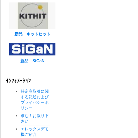
新品 キットヒット
新品 SiGaN
ｲﾝﾌｫﾒｰｼｮﾝ
特定商取引に関
する記述および
プライバシーポ
リシー
求む！お譲り下
さい
エレックスデモ
機ご紹介