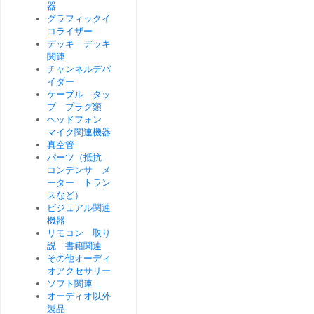
器
グラフィックイ
コライザー
デッキ デッキ
関連
チャンネルデバ
イダー
ケーブル タッ
プ プラグ類
ヘッドフォン
マイク関連機器
真空管
パーツ（抵抗
コンデンサ メ
ーター トラン
スなど）
ビジュアル関連
機器
リモコン 取り
説 書籍関連
その他オーディ
オアクセサリー
ソフト関連
オーディオ以外
製品