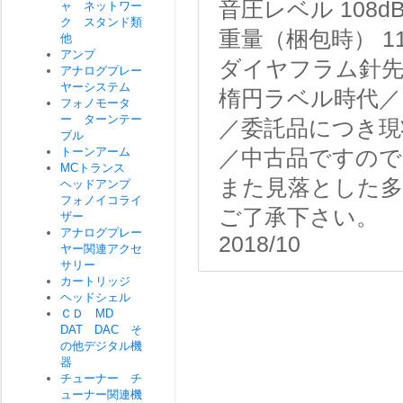
音圧レベル 108d
ャ ネットワー
ク スタンド類
重量（梱包時） 11
他
アンプ
ダイヤフラム針先
アナログプレー
ヤーシステム
楕円ラベル時代／
フォノモータ
ー ターンテー
／委託品につき現
ブル
トーンアーム
／中古品ですので
MCトランス
また見落とした
ヘッドアンプ
フォノイコライ
ご了承下さい。
ザー
アナログプレー
2018/10
ヤー関連アクセ
サリー
カートリッジ
ヘッドシェル
ＣＤ MD
DAT DAC そ
の他デジタル機
器
チューナー チ
ューナー関連機