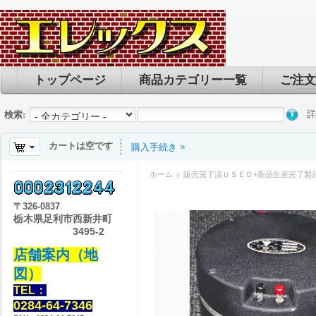
トップページ
商品カテゴリー一覧
ご注文
詳
検索:
カートは空です
購入手続き
ホーム
販売完了済ＵＳＥＤ+新品生産完了製
〒
326-0837
栃木県足利市西新井町
3495-2
店舗案内（地
図）
TEL：
0284-64-7346