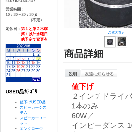
FAX：0284-64-7347
営業時間：
10：30～20：30頃
（不定）
定休日：
第１と第２
木曜
拡大表示
：
第１以外水曜日
他予定で変更有
2026/08
M
T
W
T
F
S
S
商品詳細
1
2
3
4
5
6
7
8
9
10
11
12
13
14
15
16
17
18
19
20
21
22
23
24
25
26
27
28
29
30
説明
友達に知らせる
31
値下げ
USED品ｶﾃｺﾞﾘ
２インチドライ
値下げUSED品
1本のみ
スピーカーシス
テム
60W／
スピーカーユニ
ット
インピーダンス 1
エンクロージ