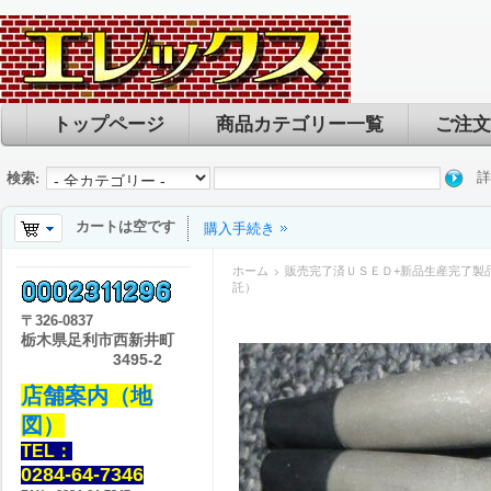
トップページ
商品カテゴリー一覧
ご注文
詳
検索:
カートは空です
購入手続き
ホーム
販売完了済ＵＳＥＤ+新品生産完了製
託）
〒
326-0837
栃木県足利市西新井町
3495-2
店舗案内（地
図）
TEL：
0284-64-7346