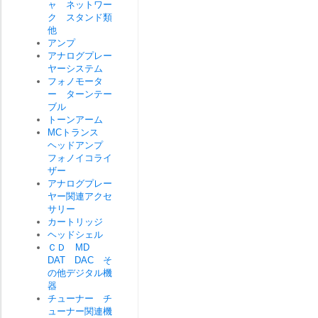
ャ ネットワー
ク スタンド類
他
アンプ
アナログプレー
ヤーシステム
フォノモータ
ー ターンテー
ブル
トーンアーム
MCトランス
ヘッドアンプ
フォノイコライ
ザー
アナログプレー
ヤー関連アクセ
サリー
カートリッジ
ヘッドシェル
ＣＤ MD
DAT DAC そ
の他デジタル機
器
チューナー チ
ューナー関連機