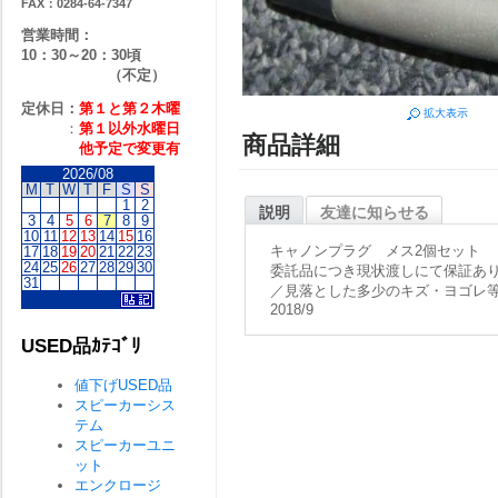
FAX：0284-64-7347
営業時間：
10：30～20：30頃
（不定）
定休日：
第１と第２
木曜
拡大表示
：
第１以外水曜日
商品詳細
他予定で変更有
2026/08
M
T
W
T
F
S
S
1
2
説明
友達に知らせる
3
4
5
6
7
8
9
10
11
12
13
14
15
16
キャノンプラグ メス2個セット
17
18
19
20
21
22
23
24
25
26
27
28
29
30
委託品につき現状渡しにて保証あ
31
／見落とした多少のキズ・ヨゴレ
2018/9
USED品ｶﾃｺﾞﾘ
値下げUSED品
スピーカーシス
テム
スピーカーユニ
ット
エンクロージ