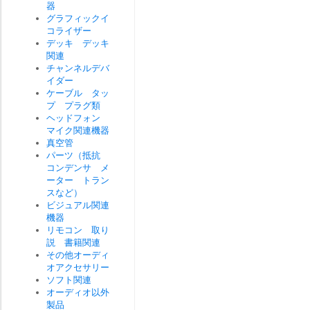
器
グラフィックイ
コライザー
デッキ デッキ
関連
チャンネルデバ
イダー
ケーブル タッ
プ プラグ類
ヘッドフォン
マイク関連機器
真空管
パーツ（抵抗
コンデンサ メ
ーター トラン
スなど）
ビジュアル関連
機器
リモコン 取り
説 書籍関連
その他オーディ
オアクセサリー
ソフト関連
オーディオ以外
製品