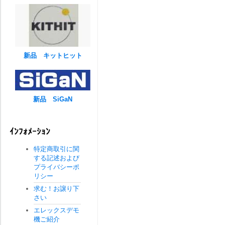
新品 キットヒット
新品 SiGaN
ｲﾝﾌｫﾒｰｼｮﾝ
特定商取引に関
する記述および
プライバシーポ
リシー
求む！お譲り下
さい
エレックスデモ
機ご紹介