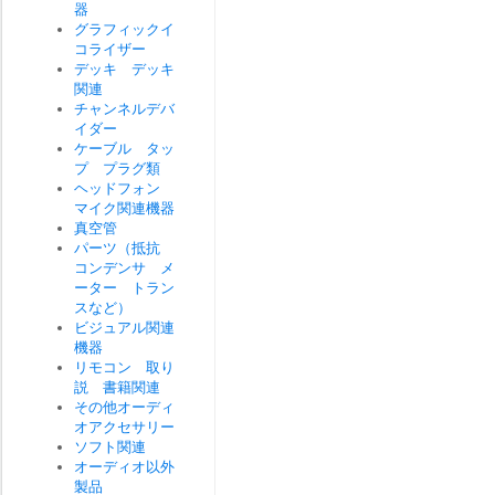
器
グラフィックイ
コライザー
デッキ デッキ
関連
チャンネルデバ
イダー
ケーブル タッ
プ プラグ類
ヘッドフォン
マイク関連機器
真空管
パーツ（抵抗
コンデンサ メ
ーター トラン
スなど）
ビジュアル関連
機器
リモコン 取り
説 書籍関連
その他オーディ
オアクセサリー
ソフト関連
オーディオ以外
製品