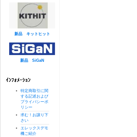
新品 キットヒット
新品 SiGaN
ｲﾝﾌｫﾒｰｼｮﾝ
特定商取引に関
する記述および
プライバシーポ
リシー
求む！お譲り下
さい
エレックスデモ
機ご紹介