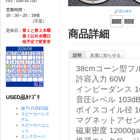
FAX：0284-64-7347
営業時間：
拡大表示
10：30～20：30頃
（不定）
定休日：
第１と第２
木曜
商品詳細
：
第１以外水曜日
他予定で変更有
2026/08
M
T
W
T
F
S
S
説明
友達に知らせる
1
2
3
4
5
6
7
8
9
10
11
12
13
14
15
16
38cmコーン型
17
18
19
20
21
22
23
24
25
26
27
28
29
30
許容入力 60W
31
インピーダンス 1
USED品ｶﾃｺﾞﾘ
音圧レベル 103d
ボイスコイル径 10
値下げUSED品
スピーカーシス
マグネットアセンブ
テム
スピーカーユニ
磁束密度 12000ga
ット
エンクロージ