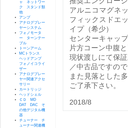
推奨エンクロージャー
ャ ネットワー
ク スタンド類
アルニコマグネ
他
アンプ
フィックスドエッ
アナログプレー
イプ（希少）
ヤーシステム
フォノモータ
センターキャッ
ー ターンテー
ブル
片方コーン中腹と
トーンアーム
MCトランス
現状渡しにて保証
ヘッドアンプ
フォノイコライ
／中古品ですので
ザー
アナログプレー
また見落とした
ヤー関連アクセ
ご了承下さい。
サリー
カートリッジ
ヘッドシェル
ＣＤ MD
2018/8
DAT DAC そ
の他デジタル機
器
チューナー チ
ューナー関連機