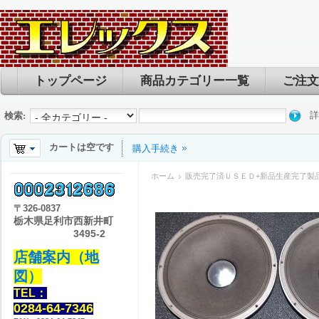
トップページ
商品カテゴリー一覧
ご注文
詳
検索:
カートは空です
購入手続き
ホーム
販売完了済ＵＳＥＤ+新品生産完了製
〒
326-0837
栃木県足利市西新井町
3495-2
店舗案内（地
図）
TEL：
0284-64-7346