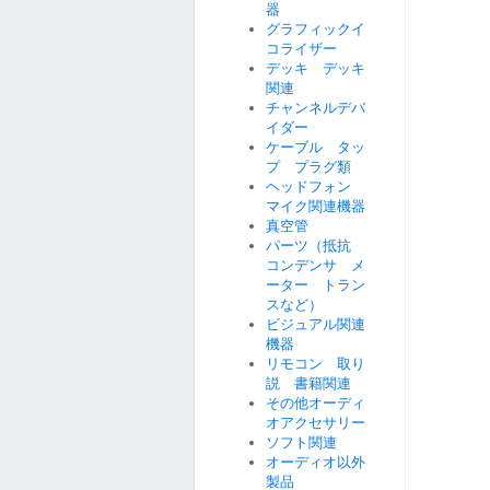
器
グラフィックイ
コライザー
デッキ デッキ
関連
チャンネルデバ
イダー
ケーブル タッ
プ プラグ類
ヘッドフォン
マイク関連機器
真空管
パーツ（抵抗
コンデンサ メ
ーター トラン
スなど）
ビジュアル関連
機器
リモコン 取り
説 書籍関連
その他オーディ
オアクセサリー
ソフト関連
オーディオ以外
製品