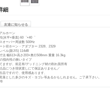
詳細
友達に知らせる
アルホーン
(水平×垂直) 60゜×40゜
スオーバー周波数 500Hz
ート径ホーン・アダプター 2328、2329
ベル(新JIS) 114dB
法 幅613×高さ203×奥行508mm 重量 16.3kg
50の指向性の狭いタイプ
てますが、前足有/デッドニング材の削れ箇所有
託品につき現状渡しにて保証ありません／
古品ですので、使用感あります、
見落とした多少のキズ・ヨゴレ等あるかもしれません。ご了承下さい。
/8