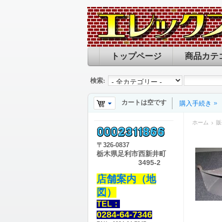
トップページ
商品カテ
検索:
カートは空です
購入手続き
ホーム
販
〒
326-0837
栃木県足利市西新井町
3495-2
店舗案内（地
図）
TEL：
0284-64-7346