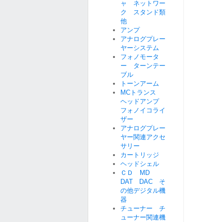
ャ ネットワー
ク スタンド類
他
アンプ
アナログプレー
ヤーシステム
フォノモータ
ー ターンテー
ブル
トーンアーム
MCトランス
ヘッドアンプ
フォノイコライ
ザー
アナログプレー
ヤー関連アクセ
サリー
カートリッジ
ヘッドシェル
ＣＤ MD
DAT DAC そ
の他デジタル機
器
チューナー チ
ューナー関連機