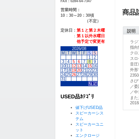
FAX：0284-64-7347
営業時間：
商品
10：30～20：30頃
（不定）
定休日：
第１と第２
木曜
説明
：
第１以外水曜日
他予定で変更有
ラジ
指向性
2026/08
M
T
W
T
F
S
S
クロ
1
2
スロ
3
4
5
6
7
8
9
音圧レ
10
11
12
13
14
15
16
外形寸
17
18
19
20
21
22
23
24
25
26
27
28
29
30
23
31
さび
／委
／中
USED品ｶﾃｺﾞﾘ
また
2018
値下げUSED品
スピーカーシス
テム
スピーカーユニ
ット
エンクロージ