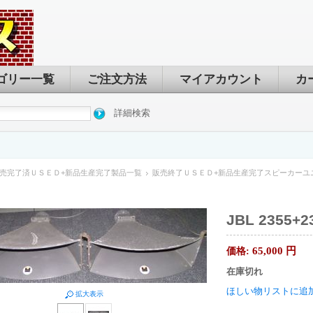
ゴリー一覧
ご注文方法
マイアカウント
カ
詳細検索
売完了済ＵＳＥＤ+新品生産完了製品一覧
販売終了ＵＳＥＤ+新品生産完了スピーカーユ
JBL 2355
65,000
円
価格:
在庫切れ
ほしい物リストに追
拡大表示