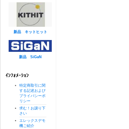
新品 キットヒット
新品 SiGaN
ｲﾝﾌｫﾒｰｼｮﾝ
特定商取引に関
する記述および
プライバシーポ
リシー
求む！お譲り下
さい
エレックスデモ
機ご紹介