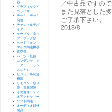
／中古品ですので
器
グラフィックイ
また見落とした
コライザー
デッキ デッキ
ご了承下さい。
関連
チャンネルデバ
2018/8
イダー
ケーブル タッ
プ プラグ類
ヘッドフォン
マイク関連機器
真空管
パーツ（抵抗
コンデンサ メ
ーター トラン
スなど）
ビジュアル関連
機器
リモコン 取り
説 書籍関連
その他オーディ
オアクセサリー
ソフト関連
オーディオ以外
製品