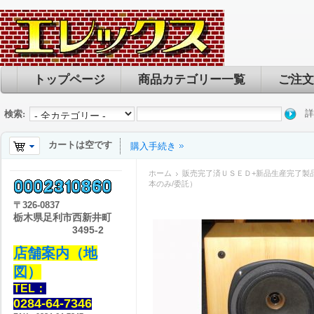
トップページ
商品カテゴリー一覧
ご注文
詳
検索:
カートは空です
購入手続き
ホーム
販売完了済ＵＳＥＤ+新品生産完了製
本のみ/委託）
〒
326-0837
栃木県足利市西新井町
3495-2
店舗案内（地
図）
TEL：
0284-64-7346