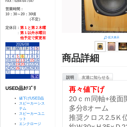
FAX：0284-64-7347
営業時間：
10：30～20：30頃
（不定）
定休日：
第１と第２
木曜
：
第１以外水曜日
他予定で変更有
拡大表示
2026/08
M
T
W
T
F
S
S
1
2
商品詳細
3
4
5
6
7
8
9
10
11
12
13
14
15
16
17
18
19
20
21
22
23
24
25
26
27
28
29
30
31
説明
友達に知らせる
USED品ｶﾃｺﾞﾘ
再々値下げ
20ｃｍ同軸+後面
値下げUSED品
スピーカーシス
多分8オーム
テム
スピーカーユニ
推奨クロス2.5Ｋ
ット
エンクロージ
約Ｗ30×Ｈ35×Ｄ2