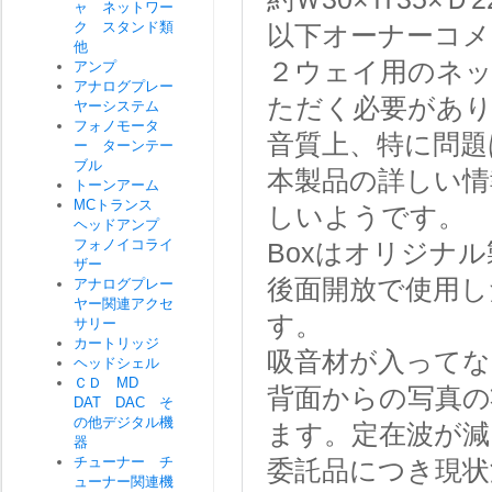
ャ ネットワー
ク スタンド類
以下オーナーコメ
他
２ウェイ用のネ
アンプ
アナログプレー
ただく必要があ
ヤーシステム
フォノモータ
音質上、特に問題
ー ターンテー
ブル
本製品の詳しい情
トーンアーム
MCトランス
しいようです。
ヘッドアンプ
フォノイコライ
Boxはオリジナ
ザー
後面開放で使用
アナログプレー
ヤー関連アクセ
す。
サリー
カートリッジ
吸音材が入って
ヘッドシェル
ＣＤ MD
背面からの写真の
DAT DAC そ
の他デジタル機
ます。定在波が減
器
チューナー チ
委託品につき現状
ューナー関連機