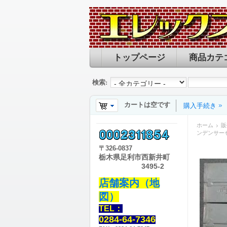
トップページ
商品カテ
検索:
カートは空です
購入手続き
ホーム
販
ンデンサーセ
〒
326-0837
栃木県足利市西新井町
3495-2
店舗案内（地
図）
TEL：
0284-64-7346