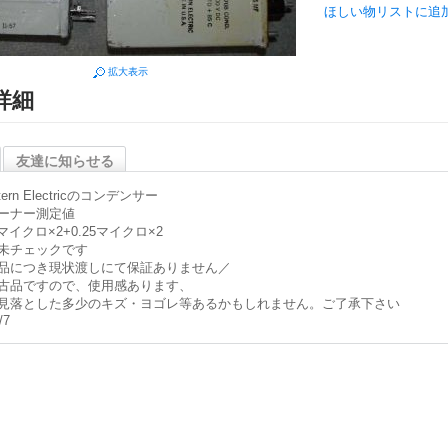
ほしい物リストに追
拡大表示
詳細
友達に知らせる
tern Electricのコンデンサー
ーナー測定値
5マイクロ×2+0.25マイクロ×2
未チェックです
品につき現状渡しにて保証ありません／
古品ですので、使用感あります、
見落とした多少のキズ・ヨゴレ等あるかもしれません。ご了承下さい
/7