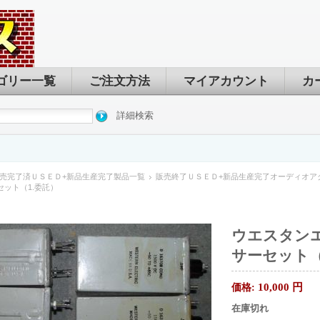
ゴリー一覧
ご注文方法
マイアカウント
カ
詳細検索
売完了済ＵＳＥＤ+新品生産完了製品一覧
販売終了ＵＳＥＤ+新品生産完了オーディオア
ット（1.委託）
ウエスタン
サーセット（
10,000
円
価格:
在庫切れ