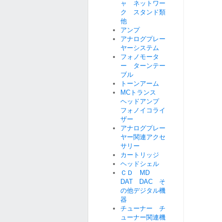
ャ ネットワー
ク スタンド類
他
アンプ
アナログプレー
ヤーシステム
フォノモータ
ー ターンテー
ブル
トーンアーム
MCトランス
ヘッドアンプ
フォノイコライ
ザー
アナログプレー
ヤー関連アクセ
サリー
カートリッジ
ヘッドシェル
ＣＤ MD
DAT DAC そ
の他デジタル機
器
チューナー チ
ューナー関連機