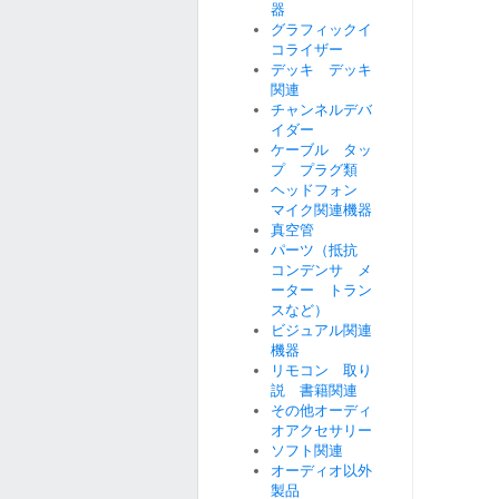
器
グラフィックイ
コライザー
デッキ デッキ
関連
チャンネルデバ
イダー
ケーブル タッ
プ プラグ類
ヘッドフォン
マイク関連機器
真空管
パーツ（抵抗
コンデンサ メ
ーター トラン
スなど）
ビジュアル関連
機器
リモコン 取り
説 書籍関連
その他オーディ
オアクセサリー
ソフト関連
オーディオ以外
製品