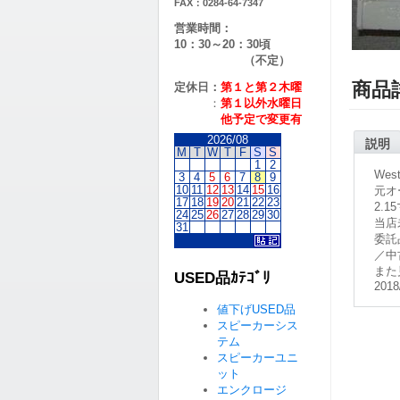
FAX：0284-64-7347
営業時間：
10：30～20：30頃
（不定）
商品
定休日：
第１と第２
木曜
：
第１以外水曜日
他予定で変更有
2026/08
説明
M
T
W
T
F
S
S
1
2
Wes
3
4
5
6
7
8
9
10
11
12
13
14
15
16
元オ
17
18
19
20
21
22
23
2.1
24
25
26
27
28
29
30
当店
31
委託
／中
また
USED品ｶﾃｺﾞﾘ
2018
値下げUSED品
スピーカーシス
テム
スピーカーユニ
ット
エンクロージ