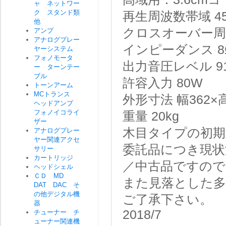
ャ ネットワー
ク スタンド類
再生周波数帯域 45H
他
クロスオーバー周波数
アンプ
アナログプレー
インピーダンス 8
ヤーシステム
フォノモータ
出力音圧レベル 91
ー ターンテー
ブル
許容入力 80W
トーンアーム
MCトランス
外形寸法 幅362×
ヘッドアンプ
フォノイコライ
重量 20kg
ザー
木目タイプの初期
アナログプレー
ヤー関連アクセ
委託品につき現状
サリー
カートリッジ
／中古品ですので
ヘッドシェル
ＣＤ MD
また見落とした
DAT DAC そ
の他デジタル機
ご了承下さい。
器
2018/7
チューナー チ
ューナー関連機