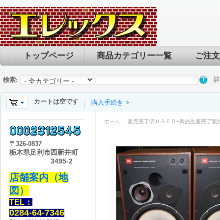
トップページ
商品カテゴリー一覧
ご注文
詳
検索:
カートは空です
購入手続き
ホーム
販売完了済ＵＳＥＤ+新品生産完了製
〒
326-0837
栃木県足利市西新井町
3495-2
店舗案内（地
図）
TEL：
0284-64-7346