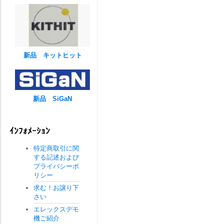
新品 キットヒット
新品 SiGaN
ｲﾝﾌｫﾒｰｼｮﾝ
特定商取引に関
する記述および
プライバシーポ
リシー
求む！お譲り下
さい
エレックスデモ
機ご紹介