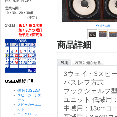
FAX：0284-64-7347
営業時間：
10：30～20：30頃
（不定）
定休日：
第１と第２
木曜
拡大表示
：
第１以外水曜日
他予定で変更有
2026/08
商品詳細
M
T
W
T
F
S
S
1
2
3
4
5
6
7
8
9
10
11
12
13
14
15
16
17
18
19
20
21
22
23
説明
友達に知らせる
24
25
26
27
28
29
30
31
3ウェイ・3スピ
USED品ｶﾃｺﾞﾘ
バスレフ方式
ブックシェルフ
値下げUSED品
スピーカーシス
ユニット 低域用：
テム
スピーカーユニ
中域用：13cmコー
ット
エンクロージ
高域用：3.6cmコ