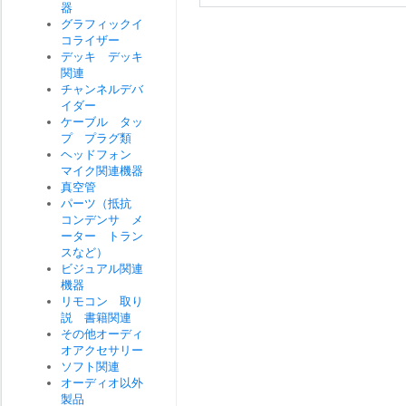
器
グラフィックイ
コライザー
デッキ デッキ
関連
チャンネルデバ
イダー
ケーブル タッ
プ プラグ類
ヘッドフォン
マイク関連機器
真空管
パーツ（抵抗
コンデンサ メ
ーター トラン
スなど）
ビジュアル関連
機器
リモコン 取り
説 書籍関連
その他オーディ
オアクセサリー
ソフト関連
オーディオ以外
製品