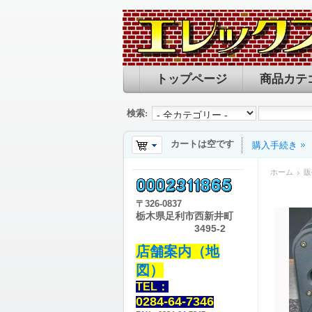
トップページ
商品カテ
検索:
カートは空です
購入手続き
ホーム
販
〒
326-0837
栃木県足利市西新井町
3495-2
店舗案内（地
図）
TEL：
0284-64-7346