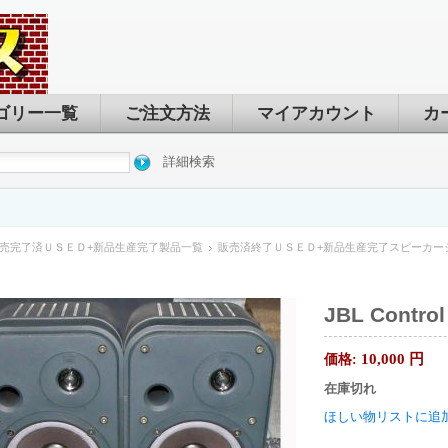
ゴリー一覧
ご注文方法
マイアカウント
カ
詳細検索
売完了済ＵＳＥＤ+新品生産完了製品一覧
販売済終了ＵＳＥＤ+新品生産完了スピーカー
JBL Contro
10,000
円
価格:
在庫切れ
ほしい物リストに追