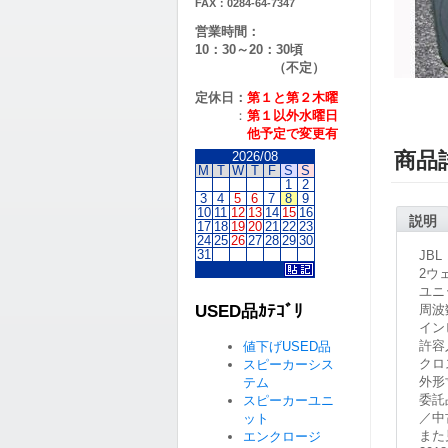
FAX：0284-64-7347
営業時間：
10：30～20：30頃
（不定）
定休日：
第１と第２
木曜
：
第１以外水曜日
他予定で変更有
商品
2026/08
M
T
W
T
F
S
S
1
2
3
4
5
6
7
8
9
10
11
12
13
14
15
16
説明
17
18
19
20
21
22
23
24
25
26
27
28
29
30
31
JB
2ウ
ユニ
USED品ｶﾃｺﾞﾘ
周波数
イン
許容
値下げUSED品
クロ
スピーカーシス
外形寸
テム
委託
スピーカーユニ
／中
ット
また
エンクロージ