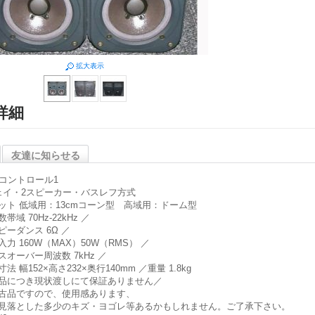
拡大表示
詳細
友達に知らせる
L コントロール1
ェイ・2スピーカー・バスレフ方式
ット 低域用：13cmコーン型 高域用：ドーム型
帯域 70Hz-22kHz ／
ピーダンス 6Ω ／
入力 160W（MAX）50W（RMS） ／
スオーバー周波数 7kHz ／
法 幅152×高さ232×奥行140mm ／重量 1.8kg
品につき現状渡しにて保証ありません／
古品ですので、使用感あります、
見落とした多少のキズ・ヨゴレ等あるかもしれません。ご了承下さい。