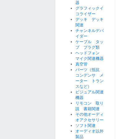
器
グラフィックイ
コライザー
デッキ デッキ
関連
チャンネルデバ
イダー
ケーブル タッ
プ プラグ類
ヘッドフォン
マイク関連機器
真空管
パーツ（抵抗
コンデンサ メ
ーター トラン
スなど）
ビジュアル関連
機器
リモコン 取り
説 書籍関連
その他オーディ
オアクセサリー
ソフト関連
オーディオ以外
製品