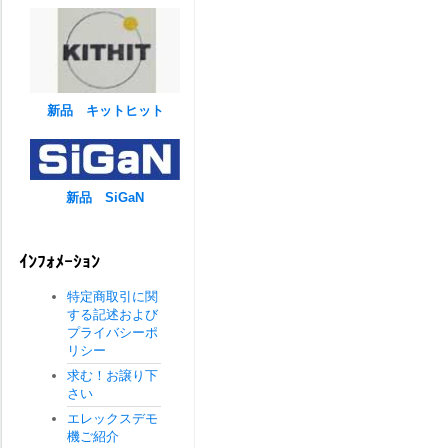
新品 キットヒット
新品 SiGaN
ｲﾝﾌｫﾒｰｼｮﾝ
特定商取引に関
する記述および
プライバシーポ
リシー
求む！お譲り下
さい
エレックスデモ
機ご紹介