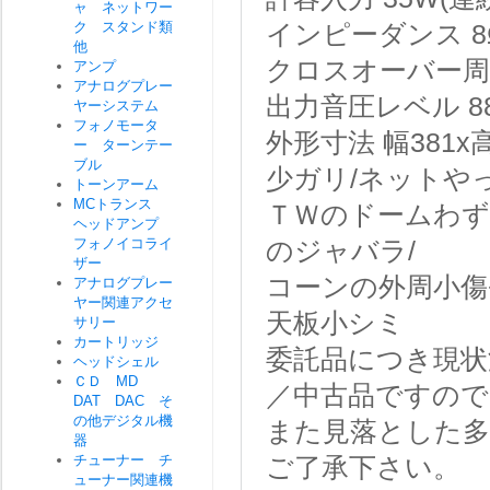
ャ ネットワー
ク スタンド類
インピーダンス 
他
クロスオーバー周波数
アンプ
アナログプレー
出力音圧レベル 88d
ヤーシステム
フォノモータ
外形寸法 幅381x高
ー ターンテー
ブル
少ガリ/ネットや
トーンアーム
MCトランス
ＴＷのドームわず
ヘッドアンプ
フォノイコライ
のジャバラ/
ザー
コーンの外周小傷
アナログプレー
ヤー関連アクセ
天板小シミ
サリー
カートリッジ
委託品につき現状
ヘッドシェル
ＣＤ MD
／中古品ですので
DAT DAC そ
の他デジタル機
また見落とした
器
チューナー チ
ご了承下さい。
ューナー関連機