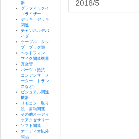
2018/5
器
グラフィックイ
コライザー
デッキ デッキ
関連
チャンネルデバ
イダー
ケーブル タッ
プ プラグ類
ヘッドフォン
マイク関連機器
真空管
パーツ（抵抗
コンデンサ メ
ーター トラン
スなど）
ビジュアル関連
機器
リモコン 取り
説 書籍関連
その他オーディ
オアクセサリー
ソフト関連
オーディオ以外
製品