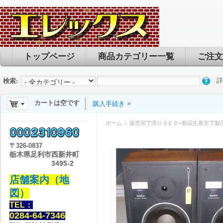
トップページ
商品カテゴリー一覧
ご注文
詳
検索:
カートは空です
購入手続き
ホーム
販売完了済ＵＳＥＤ+新品生産完了製
〒
326-0837
栃木県足利市西新井町
3495-2
店舗案内（地
図）
TEL：
0284-64-7346