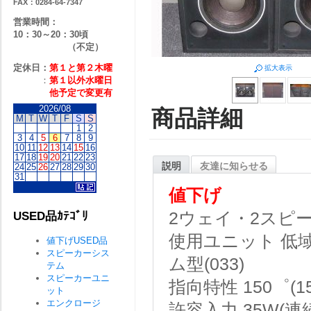
FAX：0284-64-7347
営業時間：
10：30～20：30頃
（不定）
定休日：
第１と第２
木曜
拡大表示
：
第１以外水曜日
他予定で変更有
2026/08
商品詳細
M
T
W
T
F
S
S
1
2
3
4
5
6
7
8
9
10
11
12
13
14
15
16
17
18
19
20
21
22
23
説明
友達に知らせる
24
25
26
27
28
29
30
31
値下げ
2ウェイ・2スピ
USED品ｶﾃｺﾞﾘ
使用ユニット 低域用
値下げUSED品
スピーカーシス
ム型(033)
テム
スピーカーユニ
指向特性 150゜(15k
ット
エンクロージ
許容入力 35W(