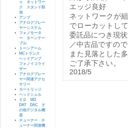
ャ ネットワー
エッジ良好
ク スタンド類
他
ネットワークが
アンプ
アナログプレー
でローカットし
ヤーシステム
フォノモータ
委託品につき現状
ー ターンテー
／中古品ですので
ブル
トーンアーム
また見落とした
MCトランス
ヘッドアンプ
ご了承下さい。
フォノイコライ
ザー
2018/5
アナログプレー
ヤー関連アクセ
サリー
カートリッジ
ヘッドシェル
ＣＤ MD
DAT DAC そ
の他デジタル機
器
チューナー チ
ューナー関連機