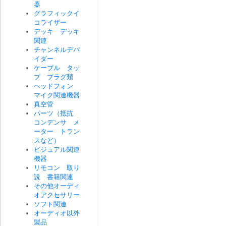
器
グラフィックイ
コライザー
デッキ デッキ
関連
チャンネルデバ
イダー
ケーブル タッ
プ プラグ類
ヘッドフォン
マイク関連機器
真空管
パーツ（抵抗
コンデンサ メ
ーター トラン
スなど）
ビジュアル関連
機器
リモコン 取り
説 書籍関連
その他オーディ
オアクセサリー
ソフト関連
オーディオ以外
製品