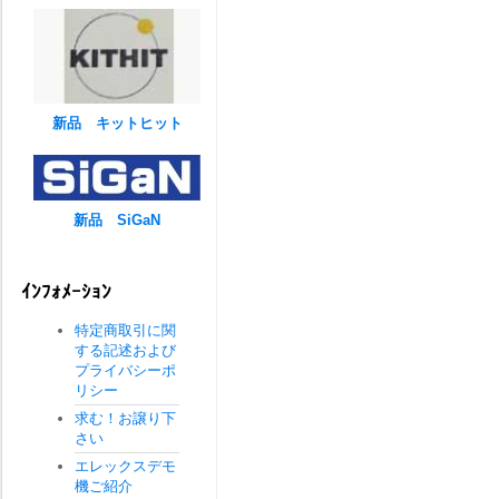
新品 キットヒット
新品 SiGaN
ｲﾝﾌｫﾒｰｼｮﾝ
特定商取引に関
する記述および
プライバシーポ
リシー
求む！お譲り下
さい
エレックスデモ
機ご紹介