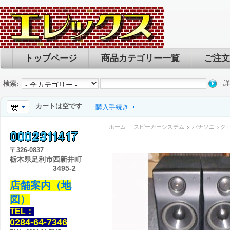
トップページ
商品カテゴリー一覧
ご注文
詳
検索:
カートは空です
購入手続き
ホーム
スピーカーシステム
パナソニック Pa
〒
326-0837
栃木県足利市西新井町
3495-2
店舗案内（地
図）
TEL：
0284-64-7346