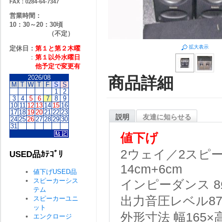
FAX：0284-64-7347
営業時間：
10：30～20：30頃
（不定）
拡大表示
定休日：
第１と第２
木曜
：
第１以外水曜日
他予定で変更有
2026/08
商品詳細
M
T
W
T
F
S
S
1
2
3
4
5
6
7
8
9
10
11
12
13
14
15
16
17
18
19
20
21
22
23
説明
友達に知らせる
24
25
26
27
28
29
30
31
値下げ
2ウェイ／2スピ
USED品ｶﾃｺﾞﾘ
14cm+6cm
値下げUSED品
スピーカーシス
インピーダンス 8
テム
出力音圧レベル87
スピーカーユニ
ット
外形寸法 幅165×高
エンクロージ