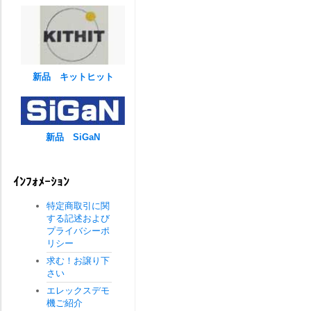
新品 キットヒット
新品 SiGaN
ｲﾝﾌｫﾒｰｼｮﾝ
特定商取引に関
する記述および
プライバシーポ
リシー
求む！お譲り下
さい
エレックスデモ
機ご紹介