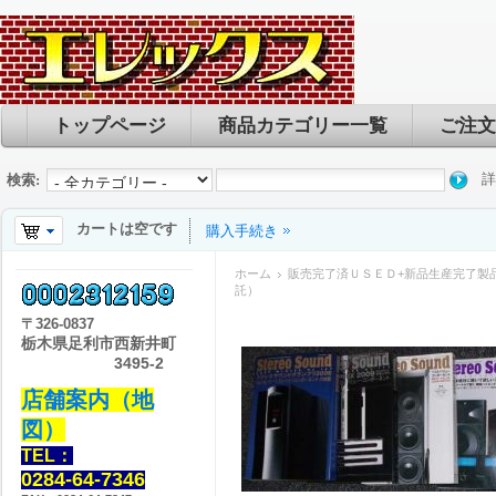
トップページ
商品カテゴリー一覧
ご注文
詳
検索:
カートは空です
購入手続き
ホーム
販売完了済ＵＳＥＤ+新品生産完了製
託）
〒
326-0837
栃木県足利市西新井町
3495-2
店舗案内（地
図）
TEL：
0284-64-7346