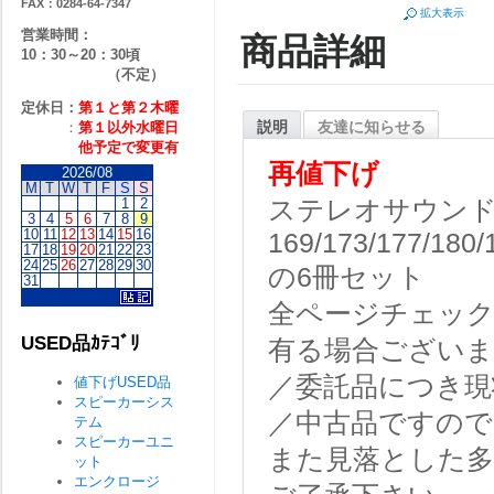
FAX：0284-64-7347
拡大表示
営業時間：
商品詳細
10：30～20：30頃
（不定）
定休日：
第１と第２
木曜
説明
友達に知らせる
：
第１以外水曜日
他予定で変更有
再値下げ
2026/08
M
T
W
T
F
S
S
1
2
ステレオサウン
3
4
5
6
7
8
9
10
11
12
13
14
15
16
169/173/177/180/
17
18
19
20
21
22
23
24
25
26
27
28
29
30
の6冊セット
31
全ページチェッ
USED品ｶﾃｺﾞﾘ
有る場合ございま
／委託品につき現
値下げUSED品
スピーカーシス
／中古品ですので
テム
スピーカーユニ
また見落とした
ット
エンクロージ