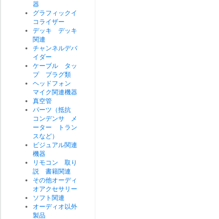
器
グラフィックイ
コライザー
デッキ デッキ
関連
チャンネルデバ
イダー
ケーブル タッ
プ プラグ類
ヘッドフォン
マイク関連機器
真空管
パーツ（抵抗
コンデンサ メ
ーター トラン
スなど）
ビジュアル関連
機器
リモコン 取り
説 書籍関連
その他オーディ
オアクセサリー
ソフト関連
オーディオ以外
製品