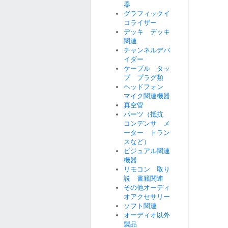
器
グラフィックイ
コライザー
デッキ デッキ
関連
チャンネルデバ
イダー
ケーブル タッ
プ プラグ類
ヘッドフォン
マイク関連機器
真空管
パーツ（抵抗
コンデンサ メ
ーター トラン
スなど）
ビジュアル関連
機器
リモコン 取り
説 書籍関連
その他オーディ
オアクセサリー
ソフト関連
オーディオ以外
製品