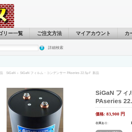
ゴリー一覧
ご注文方法
マイアカウント
カ
詳細検索
品 SiGaN
SiGaN フィルム・コンデンサー PAseries 22.5μＦ 新品
SiGaN 
PAseries 2
83,900
円
価格:
在庫あり: