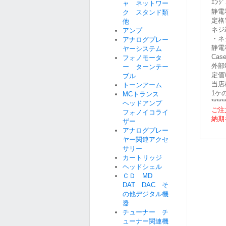
ｴﾝ
ャ ネットワー
静電
ク スタンド類
定格
他
ネジ
アンプ
・ネ
アナログプレー
静電容
ヤーシステム
Case
フォノモータ
外部
ー ターンテー
定価\
ブル
当店
トーンアーム
1ケ
MCトランス
*****
ヘッドアンプ
ご注
フォノイコライ
納期
ザー
アナログプレー
ヤー関連アクセ
サリー
カートリッジ
ヘッドシェル
ＣＤ MD
DAT DAC そ
の他デジタル機
器
チューナー チ
ューナー関連機