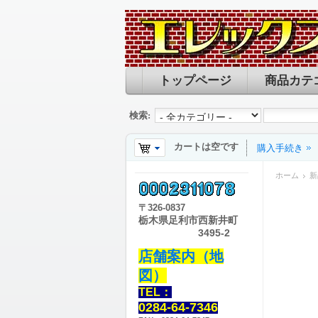
トップページ
商品カテ
検索:
カートは空です
購入手続き
ホーム
新
〒
326-0837
栃木県足利市西新井町
3495-2
店舗案内（地
図）
TEL：
0284-64-7346