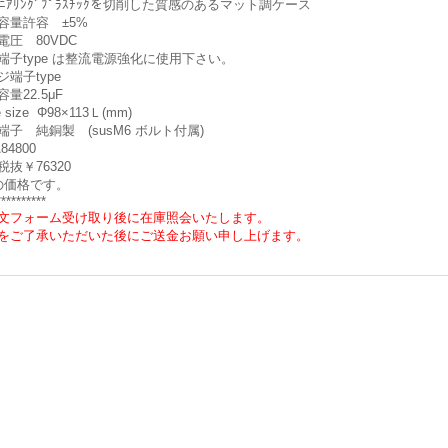
ｼﾞﾆｱﾘﾝｸﾞﾌﾟﾗｽﾁｯｸを切削した質感のあるマット調ケース
容量許容 ±5%
電圧 80VDC
端子type は整流電源強化に使用下さい。
ジ端子type
量22.5μF
 size Φ98×113Ｌ(mm)
端子 純銅製 (susM6 ボルト付属)
84800
税抜￥76320
の価格です。
**********
文フォーム受け取り後に在庫照会いたします。
をご了承いただいた後にご送金お願い申し上げます。