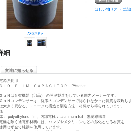
ほしい物リストに追
拡大表示
詳細
友達に知らせる
電源強化用
ＤＩＯ ＦＩＬＭ ＣＡＰＡＣＩＴＯＲ PAseries
ＧａＮは音響機器（部品） の開発製造をしている国内メーカーです。
ＧａＮコンデンサーは、従来のコンデンサーで得られなかった音質を表現し
は大きく異なる、ユニークな構造と製造方法、材料から得られています。
様
： polyethylene film、内部電極： aluminum foil 無誘導構造
電極を除く通電部材料には、ハンダやメタリコンなどの劣化となる材質を
使用せず全て純銅を使用しています。