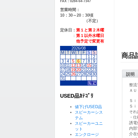
FAX：0284-64-7347
営業時間：
10：30～20：30頃
（不定）
定休日：
第１と第２
木曜
：
第１以外水曜日
他予定で変更有
2026/08
M
T
W
T
F
S
S
商品
1
2
3
4
5
6
7
8
9
10
11
12
13
14
15
16
17
18
19
20
21
22
23
24
25
26
27
28
29
30
説明
31
整流
ＡＵ
USED品ｶﾃｺﾞﾘ
Ｓｉ
Ｓｉ
値下げUSED品
それ
スピーカーシス
・仕
テム
誘電体
スピーカーユニ
内部
ット
介在
エンクロージ