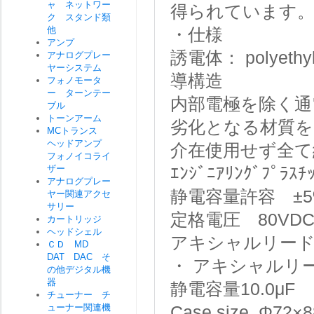
ャ ネットワー
得られています
ク スタンド類
他
・仕様
アンプ
誘電体： polyethy
アナログプレー
ヤーシステム
導構造
フォノモータ
ー ターンテー
内部電極を除く通
ブル
トーンアーム
劣化となる材質を
MCトランス
ヘッドアンプ
介在使用せず全て
フォノイコライ
ザー
ｴﾝｼﾞﾆｱﾘﾝｸﾞ
アナログプレー
静電容量許容 ±5
ヤー関連アクセ
サリー
定格電圧 80VD
カートリッジ
ヘッドシェル
アキシャルリード
ＣＤ MD
DAT DAC そ
・ アキシャルリード
の他デジタル機
器
静電容量10.0μF
チューナー チ
ューナー関連機
Case size Φ72×