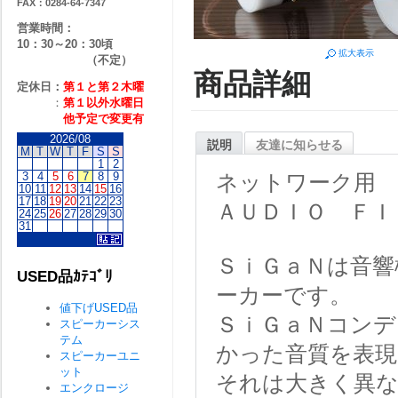
FAX：0284-64-7347
営業時間：
10：30～20：30頃
拡大表示
（不定）
商品詳細
定休日：
第１と第２
木曜
：
第１以外水曜日
他予定で変更有
2026/08
説明
友達に知らせる
M
T
W
T
F
S
S
1
2
3
4
5
6
7
8
9
ネットワーク用
10
11
12
13
14
15
16
17
18
19
20
21
22
23
ＡＵＤＩＯ ＦＩＬ
24
25
26
27
28
29
30
31
ＳｉＧａＮは音響
USED品ｶﾃｺﾞﾘ
ーカーです。
値下げUSED品
ＳｉＧａＮコンデ
スピーカーシス
テム
かった音質を表現
スピーカーユニ
ット
それは大きく異な
エンクロージ