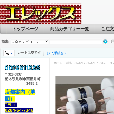
トップページ
商品カテゴリー一覧
ご注文
詳
検索:
カートは空です
購入手続き
ホーム
新品 SiGaN
SiGaN フィルム・コンデ
〒
326-0837
栃木県足利市西新井町
3495-2
店舗案内（地
図）
TEL：
0284-64-7346