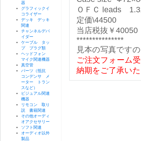
器
ＯＦＣ leads 1.3
グラフィックイ
コライザー
定価\44500
デッキ デッキ
関連
当店税抜￥40050
チャンネルデバ
イダー
***************
ケーブル タッ
見本の写真ですの
プ プラグ類
ヘッドフォン
ご注文フォーム受
マイク関連機器
真空管
納期をご了承いた
パーツ（抵抗
コンデンサ メ
ーター トラン
スなど）
ビジュアル関連
機器
リモコン 取り
説 書籍関連
その他オーディ
オアクセサリー
ソフト関連
オーディオ以外
製品