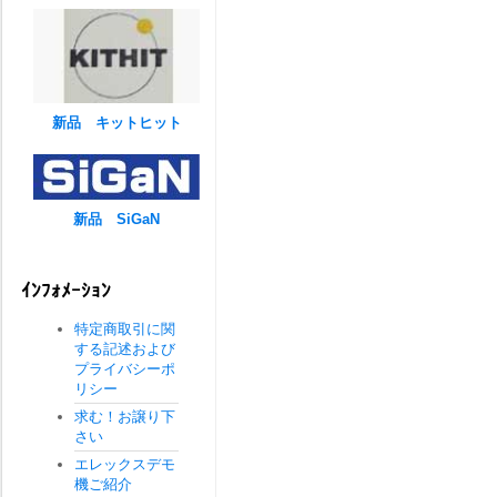
新品 キットヒット
新品 SiGaN
ｲﾝﾌｫﾒｰｼｮﾝ
特定商取引に関
する記述および
プライバシーポ
リシー
求む！お譲り下
さい
エレックスデモ
機ご紹介