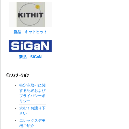
新品 キットヒット
新品 SiGaN
ｲﾝﾌｫﾒｰｼｮﾝ
特定商取引に関
する記述および
プライバシーポ
リシー
求む！お譲り下
さい
エレックスデモ
機ご紹介