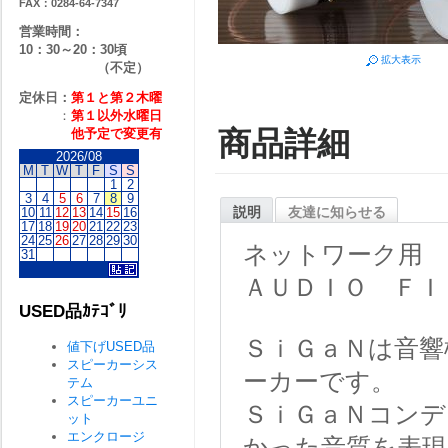
FAX：0284-64-7347
営業時間：
10：30～20：30頃
拡大表示
（不定）
定休日：
第１と第２
木曜
：
第１以外水曜日
商品詳細
他予定で変更有
2026/08
M
T
W
T
F
S
S
1
2
3
4
5
6
7
8
9
説明
友達に知らせる
10
11
12
13
14
15
16
17
18
19
20
21
22
23
24
25
26
27
28
29
30
ネットワーク用
31
ＡＵＤＩＯ ＦＩＬ
USED品ｶﾃｺﾞﾘ
ＳｉＧａＮは音響
値下げUSED品
スピーカーシス
ーカーです。
テム
スピーカーユニ
ＳｉＧａＮコンデ
ット
エンクロージ
かった音質を表現