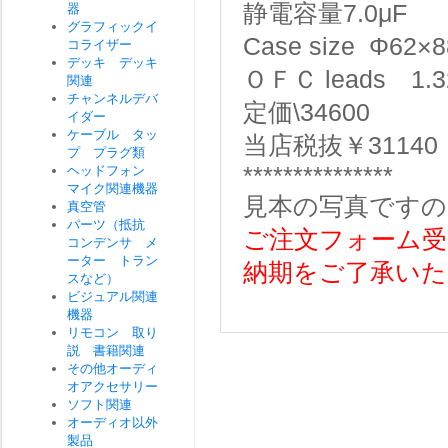
静電容量7.0μF
器
グラフィックイ
Case size Φ62×
コライザー
デッキ デッキ
ＯＦＣ leads 1.3
関連
チャンネルデバ
定価\34600
イダー
ケーブル タッ
当店税抜￥31140
プ プラグ類
***************
ヘッドフォン
マイク関連機器
見本の写真ですの
真空管
パーツ（抵抗
ご注文フォーム受
コンデンサ メ
ーター トラン
納期をご了承いた
スなど）
ビジュアル関連
機器
リモコン 取り
説 書籍関連
その他オーディ
オアクセサリー
ソフト関連
オーディオ以外
製品