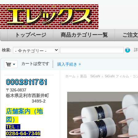
トップページ
商品カテゴリー一覧
ご注文
詳
検索:
カートは空です
購入手続き
ホーム
新品 SiGaN
SiGaN フィルム・コンデ
〒
326-0837
栃木県足利市西新井町
3495-2
店舗案内（地
図）
TEL：
0284-64-7346