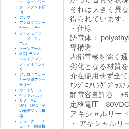
ャ ネットワー
ク スタンド類
それは大きく異な
他
得られています
アンプ
アナログプレー
・仕様
ヤーシステム
フォノモータ
誘電体： polyethy
ー ターンテー
ブル
導構造
トーンアーム
MCトランス
内部電極を除く通
ヘッドアンプ
フォノイコライ
劣化となる材質を
ザー
介在使用せず全て
アナログプレー
ヤー関連アクセ
ｴﾝｼﾞﾆｱﾘﾝｸﾞ
サリー
カートリッジ
静電容量許容 ±5
ヘッドシェル
ＣＤ MD
定格電圧 80VD
DAT DAC そ
の他デジタル機
アキシャルリード
器
チューナー チ
・ アキシャルリード
ューナー関連機