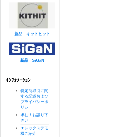
新品 キットヒット
新品 SiGaN
ｲﾝﾌｫﾒｰｼｮﾝ
特定商取引に関
する記述および
プライバシーポ
リシー
求む！お譲り下
さい
エレックスデモ
機ご紹介