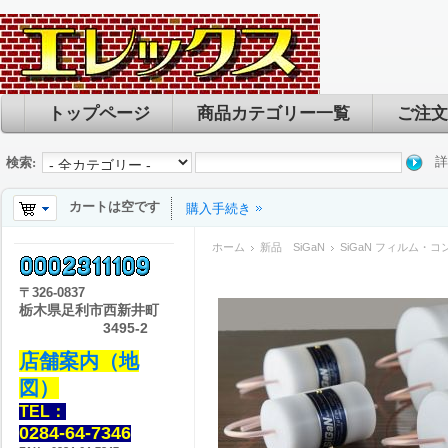
トップページ
商品カテゴリー一覧
ご注文
詳
検索:
カートは空です
購入手続き
ホーム
新品 SiGaN
SiGaN フィルム・コンデ
〒
326-0837
栃木県足利市西新井町
3495-2
店舗案内（地
図）
TEL：
0284-64-7346