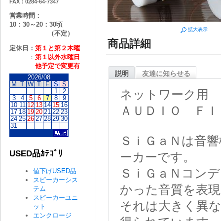
FAX：0284-64-7347
営業時間：
10：30～20：30頃
拡大表示
（不定）
商品詳細
定休日：
第１と第２
木曜
：
第１以外水曜日
他予定で変更有
説明
友達に知らせる
2026/08
M
T
W
T
F
S
S
1
2
ネットワーク用
3
4
5
6
7
8
9
10
11
12
13
14
15
16
ＡＵＤＩＯ ＦＩＬ
17
18
19
20
21
22
23
24
25
26
27
28
29
30
31
ＳｉＧａＮは音響
USED品ｶﾃｺﾞﾘ
ーカーです。
ＳｉＧａＮコンデ
値下げUSED品
スピーカーシス
かった音質を表現
テム
スピーカーユニ
それは大きく異な
ット
エンクロージ