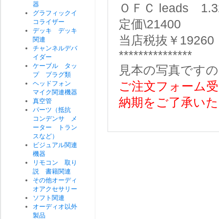
器
ＯＦＣ leads 1.3
グラフィックイ
定価\21400
コライザー
デッキ デッキ
当店税抜￥19260
関連
チャンネルデバ
***************
イダー
ケーブル タッ
見本の写真ですの
プ プラグ類
ヘッドフォン
ご注文フォーム受
マイク関連機器
納期をご了承いた
真空管
パーツ（抵抗
コンデンサ メ
ーター トラン
スなど）
ビジュアル関連
機器
リモコン 取り
説 書籍関連
その他オーディ
オアクセサリー
ソフト関連
オーディオ以外
製品