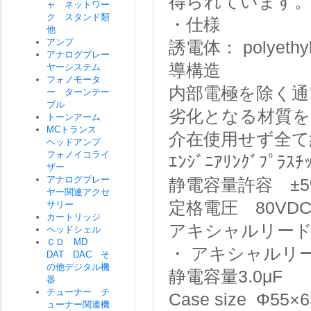
得られています
ャ ネットワー
ク スタンド類
・仕様
他
アンプ
誘電体： polyethy
アナログプレー
導構造
ヤーシステム
フォノモータ
内部電極を除く通
ー ターンテー
ブル
劣化となる材質を
トーンアーム
MCトランス
介在使用せず全て
ヘッドアンプ
フォノイコライ
ｴﾝｼﾞﾆｱﾘﾝｸﾞ
ザー
アナログプレー
静電容量許容 ±5
ヤー関連アクセ
定格電圧 80VD
サリー
カートリッジ
アキシャルリード
ヘッドシェル
ＣＤ MD
・ アキシャルリード
DAT DAC そ
の他デジタル機
静電容量3.0μF
器
チューナー チ
Case size Φ55×
ューナー関連機