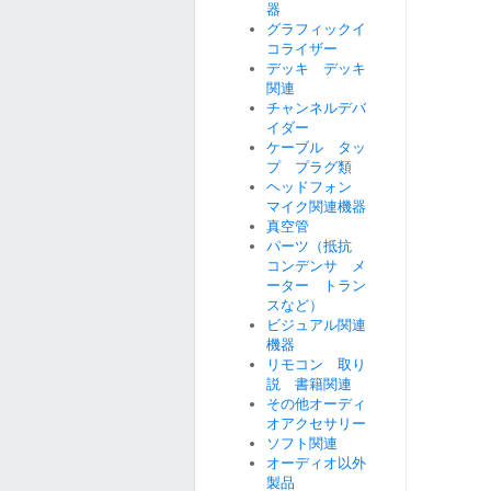
器
グラフィックイ
コライザー
デッキ デッキ
関連
チャンネルデバ
イダー
ケーブル タッ
プ プラグ類
ヘッドフォン
マイク関連機器
真空管
パーツ（抵抗
コンデンサ メ
ーター トラン
スなど）
ビジュアル関連
機器
リモコン 取り
説 書籍関連
その他オーディ
オアクセサリー
ソフト関連
オーディオ以外
製品