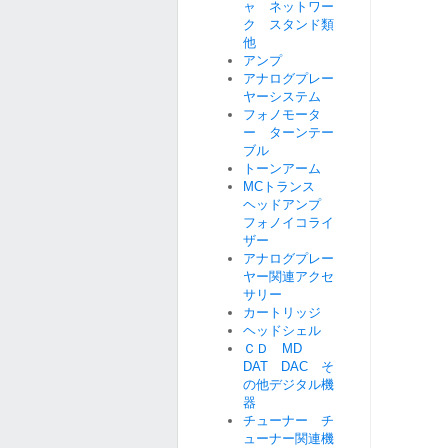
ャ ネットワー
ク スタンド類
他
アンプ
アナログプレー
ヤーシステム
フォノモータ
ー ターンテー
ブル
トーンアーム
MCトランス
ヘッドアンプ
フォノイコライ
ザー
アナログプレー
ヤー関連アクセ
サリー
カートリッジ
ヘッドシェル
ＣＤ MD
DAT DAC そ
の他デジタル機
器
チューナー チ
ューナー関連機