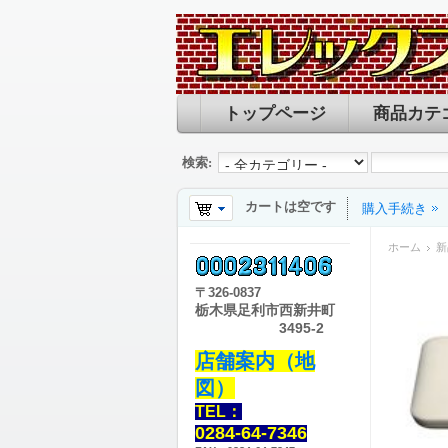
トップページ
商品カテ
検索:
カートは空です
購入手続き
ホーム
新
〒
326-0837
栃木県足利市西新井町
3495-2
店舗案内（地
図）
TEL：
0284-64-7346