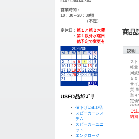
FAX：0284-64-7347
営業時間：
10：30～20：30頃
（不定）
定休日：
第１と第２
木曜
商品
：
第１以外水曜日
他予定で変更有
2026/08
説明
M
T
W
T
F
S
S
1
2
スト
3
4
5
6
7
8
9
10
11
12
13
14
15
16
軽量
17
18
19
20
21
22
23
周波
24
25
26
27
28
29
30
５０
31
サイ
質 
単４
USED品ｶﾃｺﾞﾘ
定価\
*****
値下げUSED品
ご注
スピーカーシス
納期
テム
スピーカーユニ
ット
エンクロージ