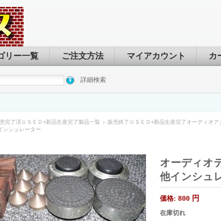
ゴリー一覧
ご注文方法
マイアカウント
カ
詳細検索
売完了済ＵＳＥＤ+新品生産完了製品一覧
販売終了ＵＳＥＤ+新品生産完了オーディオア
a 他インシュレーター
オーディオテクニ
他インシュ
800
円
価格:
在庫切れ