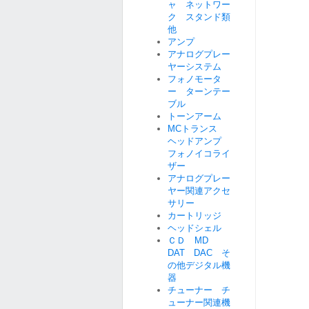
ャ ネットワー
ク スタンド類
他
アンプ
アナログプレー
ヤーシステム
フォノモータ
ー ターンテー
ブル
トーンアーム
MCトランス
ヘッドアンプ
フォノイコライ
ザー
アナログプレー
ヤー関連アクセ
サリー
カートリッジ
ヘッドシェル
ＣＤ MD
DAT DAC そ
の他デジタル機
器
チューナー チ
ューナー関連機