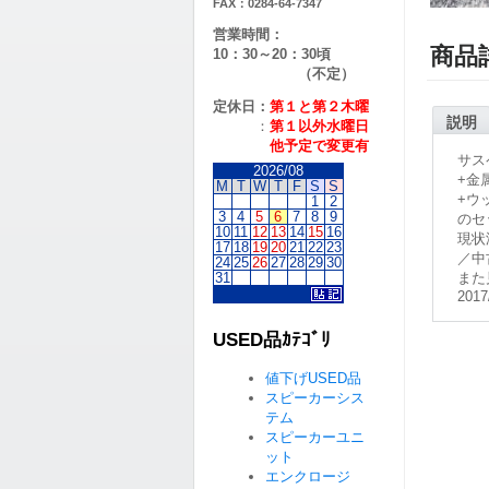
FAX：0284-64-7347
営業時間：
商品
10：30～20：30頃
（不定）
定休日：
第１と第２
木曜
説明
：
第１以外水曜日
他予定で変更有
サス
2026/08
+金
M
T
W
T
F
S
S
+ウ
1
2
3
4
5
6
7
8
9
のセ
10
11
12
13
14
15
16
現状
17
18
19
20
21
22
23
／中
24
25
26
27
28
29
30
31
また
2017
USED品ｶﾃｺﾞﾘ
値下げUSED品
スピーカーシス
テム
スピーカーユニ
ット
エンクロージ