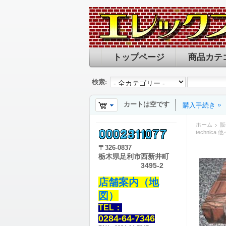
トップページ
商品カテ
検索:
カートは空です
購入手続き
ホーム
販
technic
〒
326-0837
栃木県足利市西新井町
3495-2
店舗案内（地
図）
TEL：
0284-64-7346