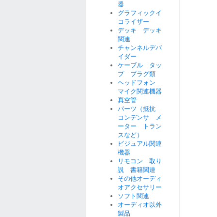
器
グラフィックイ
コライザー
デッキ デッキ
関連
チャンネルデバ
イダー
ケーブル タッ
プ プラグ類
ヘッドフォン
マイク関連機器
真空管
パーツ（抵抗
コンデンサ メ
ーター トラン
スなど）
ビジュアル関連
機器
リモコン 取り
説 書籍関連
その他オーディ
オアクセサリー
ソフト関連
オーディオ以外
製品